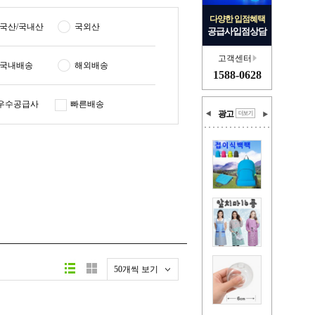
다양한 입점혜택
국산/국내산
국외산
공급사입점상담
고객센터
국내배송
해외배송
1588-0628
우수공급사
빠른배송
광고
50개씩 보기