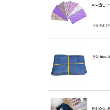
미니원단 조각
사업자 낱개
천막 10mx
패리스독 쁘