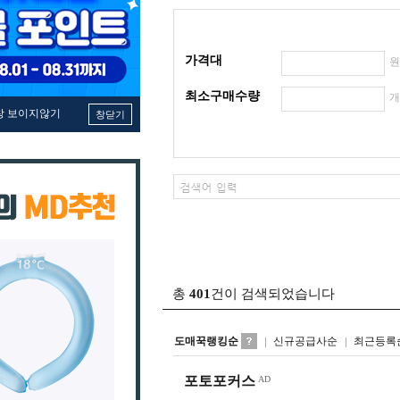
가격대
최소구매수량
창 보이지않기
창닫기
총
401
건이 검색되었습니다
도매꾹랭킹순
신규공급사순
최근등록
포토포커스