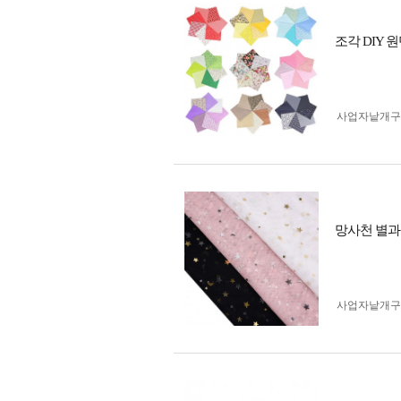
조각 DIY 원
사업자 낱개
망사천 별과달
사업자 낱개