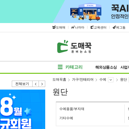
|
|
|
도매매
나까마
교육센터
에그돔
카테고리
해외상품소싱
사업
도매꾹홈
가구/인테리어
수예
원단
전체보기
원단
수예용품/부자재
기타수예