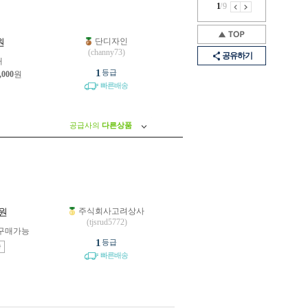
1
/
9
단디자인
원
(channy73)
공유하기
개
1
등급
,000
원
빠른배송
공급사의
다른상품
주식회사고려상사
원
(tjsrud5772)
구매가능
1
등급
송
빠른배송