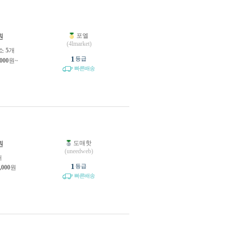
포엘
원
(4lmarket)
소
5
개
1
등급
,000
원~
빠른배송
도매핫
원
(uneedweb)
개
1
등급
,000
원
빠른배송