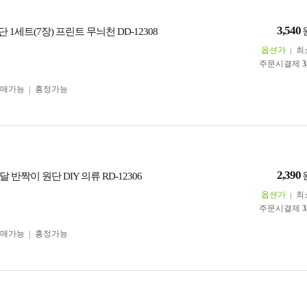
3,540
단 1세트(7장) 프린트 무늬천 DD-12308
옵션가
최
주문시결제
3
구매가능
흥정가능
2,390
 반짝이 원단 DIY 의류 RD-12306
옵션가
최
주문시결제
3
구매가능
흥정가능