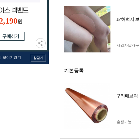
2,190
1P 허벅지 
원
사업자 낱개
창 보이지않기
창닫기
기본등록
구리패브릭 
흥정가능