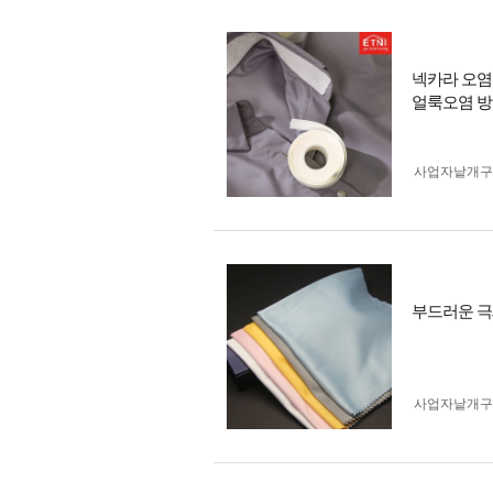
넥카라 오염
얼룩오염 방
사업자 낱개
부드러운 극
사업자 낱개