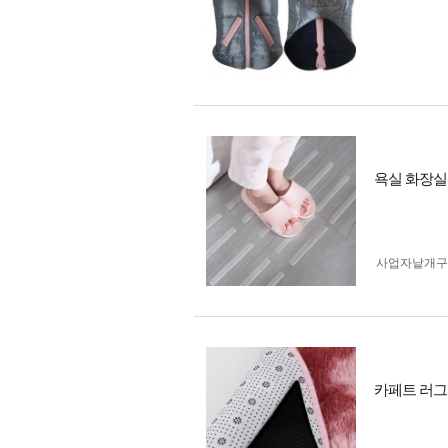
욕실 화장실 
사업자 낱개
카페트 러그 