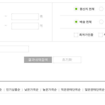
원산지 전체
원 ~
원
배송 전체
개 ~
개
최저가인증
리스트형
갤러리형
순
인기상품순
낮은가격순
높은가격순
적은판매단위순
많은판매단위순