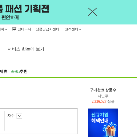
이지
장바구니
상품공급사센터
고객센터
서비스 한눈에 보기
제휴
꾹AI:
추천
구매완료 상품수
이번주
2,302,757
상품
지난주
2,326,527
상품
자수