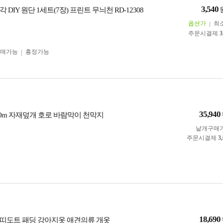
3,540
 DIY 원단 1세트(7장) 프린트 무늬천 RD-12308
옵션가
최
주문시결제
3
구매가능
흥정가능
35,940
10m 자재덮개 호로 바람막이 천막지
낱개구매
주문시결제
3
18,690
띠도트 패딩 강아지옷 애견의류 개옷