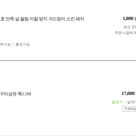
1,800
보호 안쪽 살 쓸림 마찰 방지 겨드랑이 스킨 패치
최소
3
주문시결제
3
구매가능
흥정가능
17,000
구리섬유 폭1.1M
옵션가
낱개
무료배