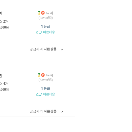
다데
원
(haven96)
소
2
개
1
등급
,000
원
빠른배송
공급사의
다른상품
다데
원
(haven96)
소
4
개
1
등급
,000
원
빠른배송
공급사의
다른상품