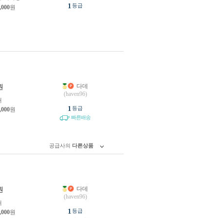
1
등급
,000
원
다데
원
(haven96)
개
1
등급
,000
원
빠른배송
공급사의
다른상품
다데
원
(haven96)
개
1
등급
,000
원