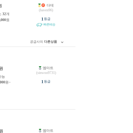
다데
원
(haven96)
소
32
개
1
등급
,000
원
빠른배송
공급사의
다른상품
엠마트
원
(sinwoo9731)
가능
1
등급
,000
원~
엠마트
원