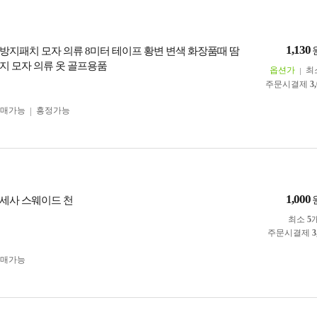
1,130
방지패치 모자 의류 8미터 테이프 황변 변색 화장품때 땀
지 모자 의류 옷 골프용품
옵션가
최
주문시결제
3
구매가능
흥정가능
1,000
세사 스웨이드 천
최소
5
주문시결제
3
구매가능