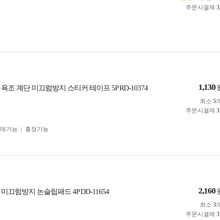
주문시결제
3
1,130
욕조 계단 미끄럼방지 스티커 테이프 5P RD-10374
최소
5
주문시결제
3
구매가능
흥정가능
2,160
미끄럼방지 논슬립패드 4P DD-11654
최소
3
주문시결제
3