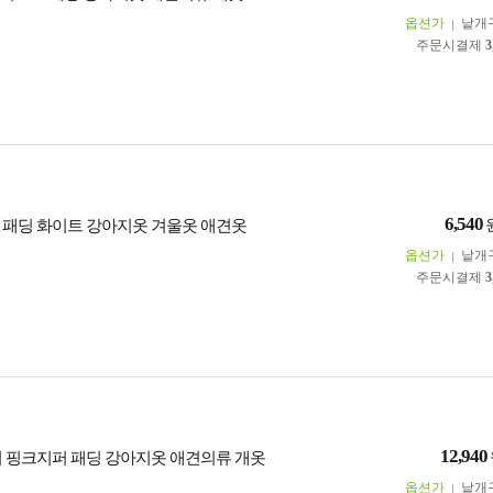
옵션가
낱개
주문시결제
3
6,540
 패딩 화이트 강아지옷 겨울옷 애견옷
옵션가
낱개
주문시결제
3
12,940
이 핑크지퍼 패딩 강아지옷 애견의류 개옷
옵션가
낱개