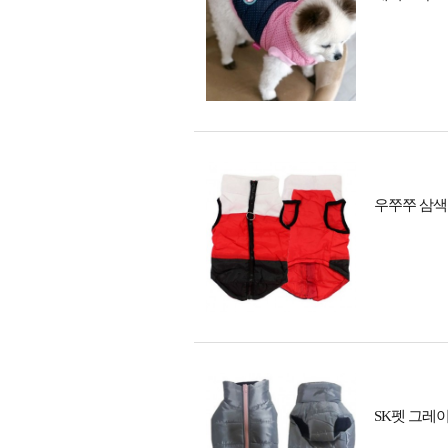
우쭈쭈 삼색
SK펫 그레