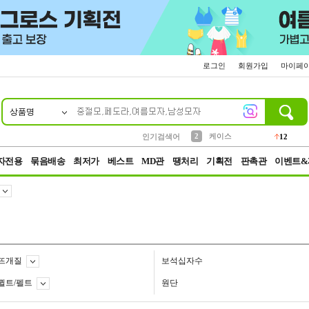
로그인
회원가입
마이페
상품명
10
1
4
5
6
7
8
9
파우치
등산
벨트
실리콘
양말
모자
양산
여성패션
152
395
555
12
1
1
5
3
2
케이스
인기검색어
12
3
생수
454
자전용
묶음배송
최저가
베스트
MD관
땡처리
기획전
판촉관
이벤트&
뜨개질
보석십자수
퀼트/펠트
원단