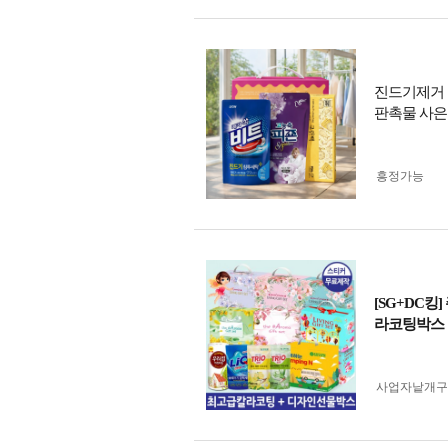
진드기제거 
판촉물 사은
흥정가능
[SG+DC
라코팅박스 
사업자 낱개