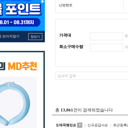
난방텐트
가격대
창 보이지않기
창닫기
최소구매수량
총
13,861
건이 검색되었습니다
도매꾹랭킹순
신규공급사순
최근등록