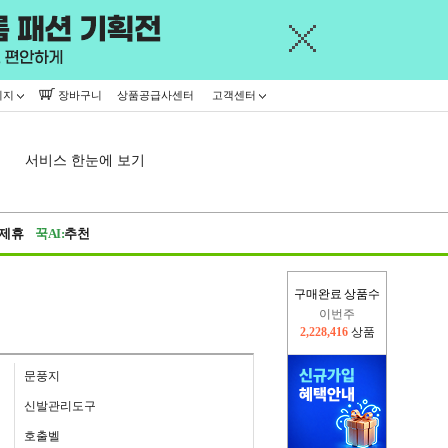
이지
장바구니
상품공급사센터
고객센터
서비스 한눈에 보기
제휴
꾹AI:
추천
구매완료 상품수
이번주
2,228,416
상품
지난주
2,326,527
상품
문풍지
신발관리도구
호출벨