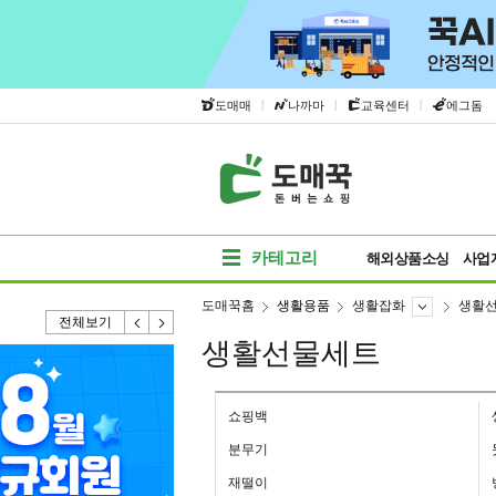
|
|
|
도매매
나까마
교육센터
에그돔
카테고리
해외상품소싱
사업
도매꾹홈
생활용품
생활잡화
생활
전체보기
생활선물세트
쇼핑백
분무기
재떨이