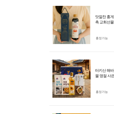
맛깔찬 홍게
촉 교회선물
흥정가능
터키산 해바
물 명절 사
흥정가능