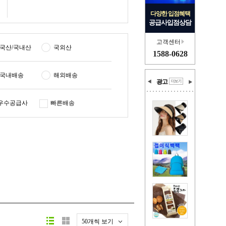
다양한 입점혜택
공급사입점상담
고객센터
국산/국내산
국외산
1588-0628
국내배송
해외배송
광고
우수공급사
빠른배송
50개씩 보기