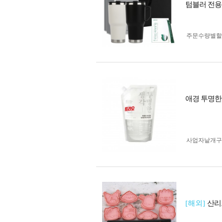
텀블러 전용
주문수량별할
애경 투명한 
사업자 낱개
[해외]
산리