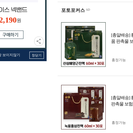
포토포커스
2,190
원
[총알배송] 
품 판촉물 
창 보이지않기
창닫기
흥정가능
[총알배송] 
판촉물 보
흥정가능