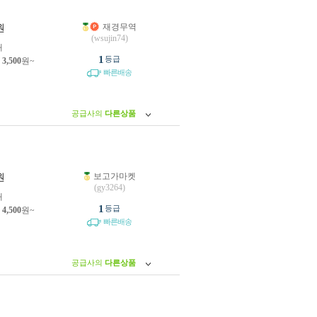
재경무역
원
(wsujin74)
개
1
등급
제
3,500
원~
빠른배송
공급사의
다른상품
보고가마켓
원
(gy3264)
개
1
등급
제
4,500
원~
빠른배송
공급사의
다른상품