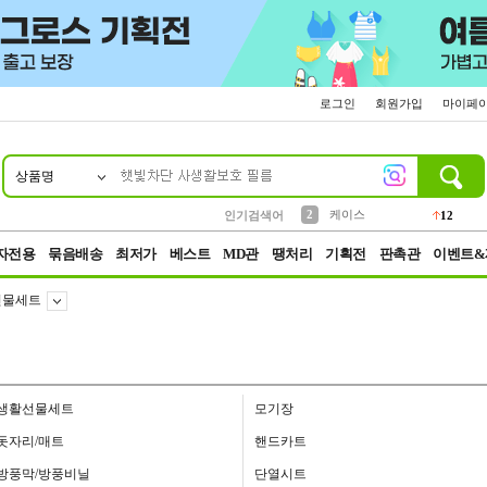
로그인
회원가입
마이페
상품명
10
1
4
5
6
7
8
9
파우치
등산
벨트
실리콘
양말
모자
양산
여성패션
152
395
555
12
1
1
5
3
2
케이스
인기검색어
12
3
생수
454
자전용
묶음배송
최저가
베스트
MD관
땡처리
기획전
판촉관
이벤트&
선물세트
생활선물세트
모기장
돗자리/매트
핸드카트
방풍막/방풍비닐
단열시트