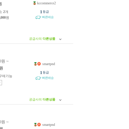
kccommerce2
원
1
소
2
개
등급
빠른배송
,000
원
공급사의
다른상품
0원 ~
smartpnd
원
1
등급
구매가능
빠른배송
송
공급사의
다른상품
0원 ~
smartpnd
원