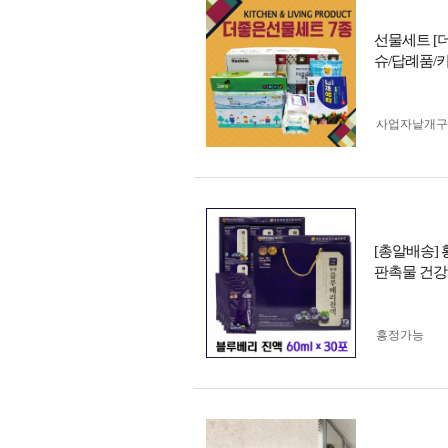
선물세트 [
슈/답례품/
사업자 낱개
[총알배송] 
판촉물 건강
흥정가능