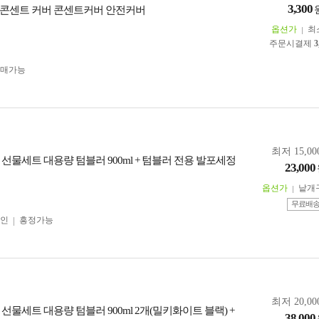
3,300
콘센트 커버 콘센트커버 안전커버
옵션가
최
주문시결제
3
구매가능
최저 15,00
선물세트 대용량 텀블러 900ml + 텀블러 전용 발포세정
23,000
옵션가
낱개
무료배
인
흥정가능
최저 20,00
선물세트 대용량 텀블러 900ml 2개(밀키화이트 블랙) +
38,000