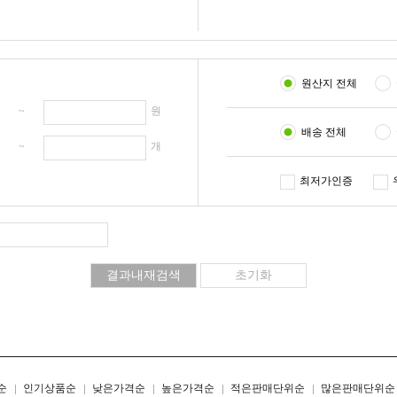
원산지 전체
원 ~
원
배송 전체
개 ~
개
최저가인증
리스트형
갤러리형
순
인기상품순
낮은가격순
높은가격순
적은판매단위순
많은판매단위순