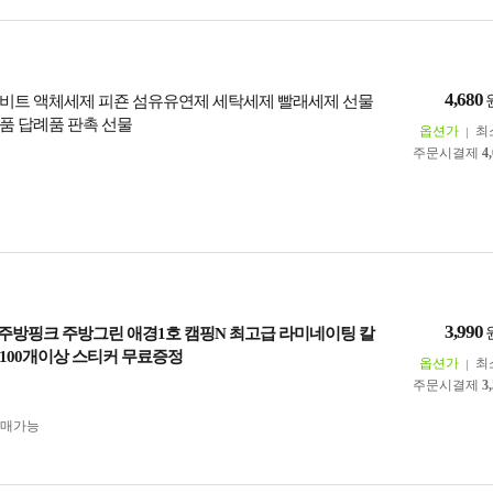
4,680
비트 액체세제 피죤 섬유유연제 세탁세제 빨래세제 선물
품 답례품 판촉 선물
옵션가
최
주문시결제
4
3,990
킹] 주방핑크 주방그린 애경1호 캠핑N 최고급 라미네이팅 칼
100개이상 스티커 무료증정
옵션가
최
주문시결제
3
구매가능