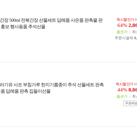
즉시할인가
8
간장 500ml 전복간장 선물세트 답례품 사은품 판촉물 판
64%
2,8
 홍보 행사용품 추석선물
옵션가
최
주문시결제
4
즉시할인가
1
라기유 사조 부침가루 한지기름종이 추석 선물세트 판촉
44%
8,8
은품 답례품 판촉 집들이선물
옵션가
최
무료배