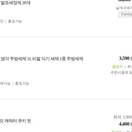
 발포세정제 20개
낱개구매
무료배
인
흥정가능
3,590
생각 주방세제 1L 리필 식기 세제 1종 주방세제
옵션가
최
주문시결제
3
구매가능
흥정가능
최저 3,80
오 캐릭터 쿠키 컷
4,400