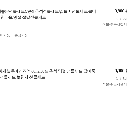
9,800
더좋은선물세트(7종)] 추석선물세트/집들이선물세트/물티
키친타올/명절 설날선물세트
최소
2
착불/주문시결
구매가능
흥정가능
9,900
황제 블루베리진액 60ml 30포 추석 명절 선물세트 답례품
선물세트 보험사 선물세트
최소
5
착불/주문시결