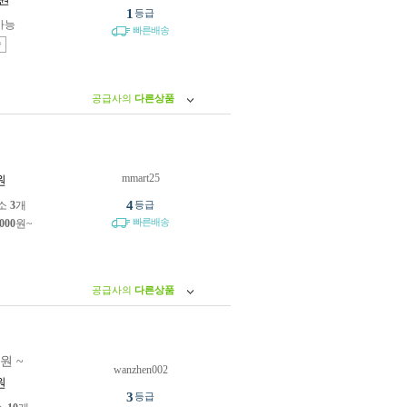
1
등급
가능
빠른배송
송
공급사의
다른상품
mmart25
원
4
소
3
개
등급
빠른배송
,000
원~
공급사의
다른상품
0원 ~
wanzhen002
원
3
등급