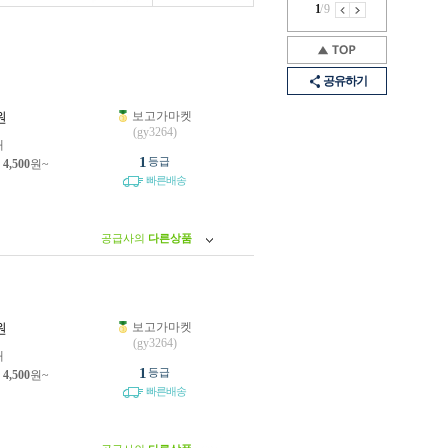
1
/
9
공유하기
보고가마켓
원
(gy3264)
개
1
등급
제
4,500
원~
빠른배송
공급사의
다른상품
보고가마켓
원
(gy3264)
개
1
등급
제
4,500
원~
빠른배송