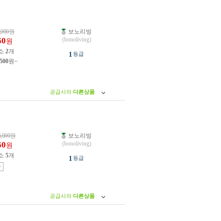
,000
원
보노리빙
60
(bonoliving)
원
소
2
개
1
등급
,500
원~
공급사의
다른상품
6,000
원
보노리빙
60
(bonoliving)
원
소
5
개
1
등급
송
공급사의
다른상품