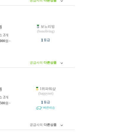
공급사의
다른상품
보노리빙
원
(bonoliving)
소
2
개
1
등급
,000
원~
공급사의
다른상품
1위파워샵
원
(happynet)
소
2
개
1
등급
,500
원~
빠른배송
공급사의
다른상품