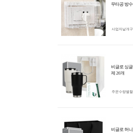
무타공 방수
사업자 낱개
비글로 싱글 
제 20개
주문수량별할
비글로 허니 