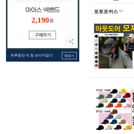
포토포커스
2,190
원
하루동안 이 창 보이지않기
창닫기