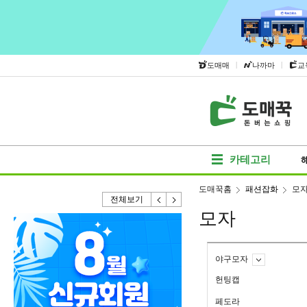
|
|
도매매
나까마
교
카테고리
도매꾹홈
패션잡화
모
전체보기
모자
야구모자
헌팅캡
페도라