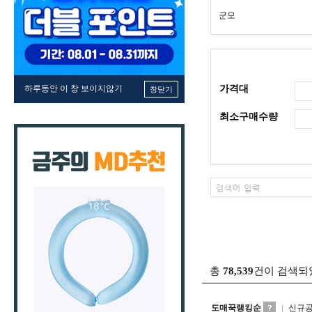
군모
하루동안 이 창 보이지않기
가격대
창닫기
최소구매수량
총
78,539
건이 검색되
도매꾹랭킹순
신규