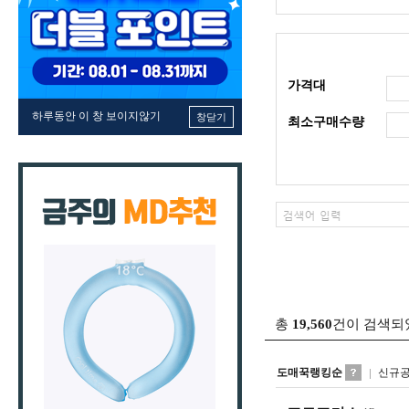
가격대
하루동안 이 창 보이지않기
창닫기
최소구매수량
총
19,560
건이 검색되
도매꾹랭킹순
신규