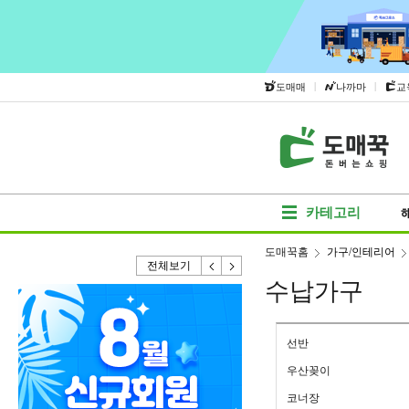
|
|
도매매
나까마
교
카테고리
도매꾹홈
가구/인테리어
전체보기
수납가구
선반
우산꽂이
코너장