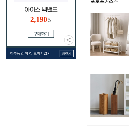
포토포커스
2,190
원
하루동안 이 창 보이지않기
창닫기