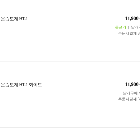
11,900
온습도계 HT-1
옵션가
낱개
주문시결제
3
11,900
온습도계 HT-1 화이트
낱개구매
주문시결제
3