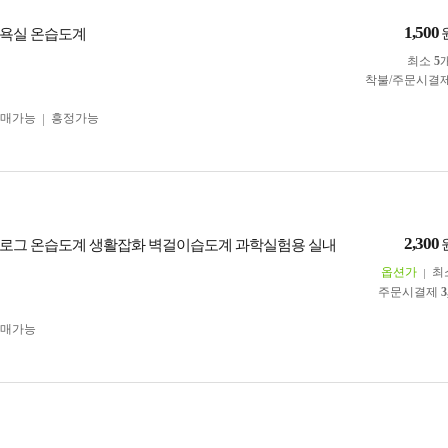
1,500
욕실 온습도계
최소
5
착불/주문시결
구매가능
흥정가능
2,300
로그 온습도계 생활잡화 벽걸이습도계 과학실험용 실내
옵션가
최
주문시결제
3
구매가능