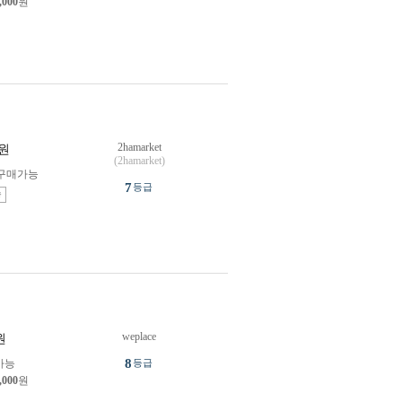
,000
원
2hamarket
원
(2hamarket)
구매가능
7
등급
송
weplace
원
8
가능
등급
,000
원