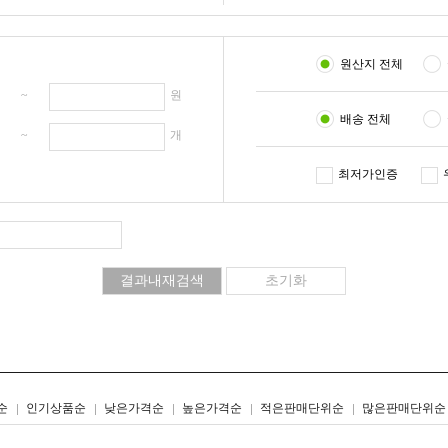
원산지 전체
원 ~
원
배송 전체
개 ~
개
최저가인증
리스트형
갤러리형
순
인기상품순
낮은가격순
높은가격순
적은판매단위순
많은판매단위순