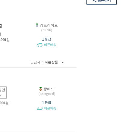
공유하기
킹트레이드
원
(pr896)
개
1
등급
,000
원
빠른배송
공급사의
다른상품
짱메드
원만
(zzangmed)
능
1
등급
,000
원~
빠른배송