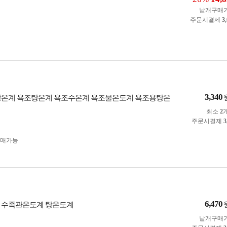
낱개구매
주문시결제
3
3,340
탕온계 욕조탕온계 욕조수온계 욕조물온도계 욕조용탕온
최소
2
주문시결제
3
구매가능
6,470
 수족관온도계 탕온도계
낱개구매