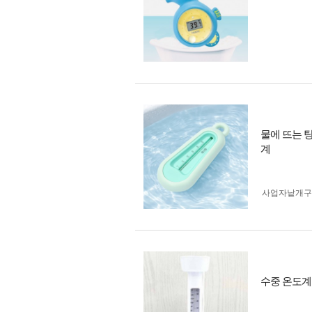
물에 뜨는 
계
사업자 낱개
수중 온도계