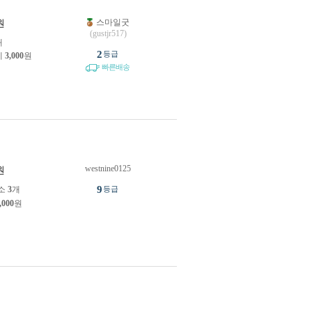
스마일굿
원
(gustjr517)
개
2
등급
제
3,000
원
빠른배송
westnine0125
원
9
소
3
개
등급
,000
원