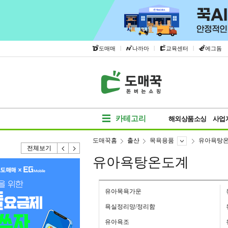
|
|
|
도매매
나까마
교육센터
에그돔
카테고리
해외상품소싱
사업
도매꾹홈
출산
목욕용품
유아욕탕
전체보기
유아욕탕온도계
유아목욕가운
욕실정리망/정리함
유아욕조