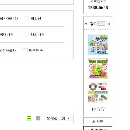
고객센터
1588-0628
국산/국내산
국외산
광고
국내배송
해외배송
우수공급사
빠른배송
1
/
9
50개씩 보기