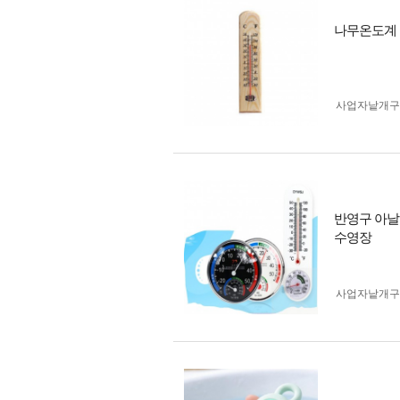
나무온도계 
사업자 낱개
반영구 아날
수영장
사업자 낱개