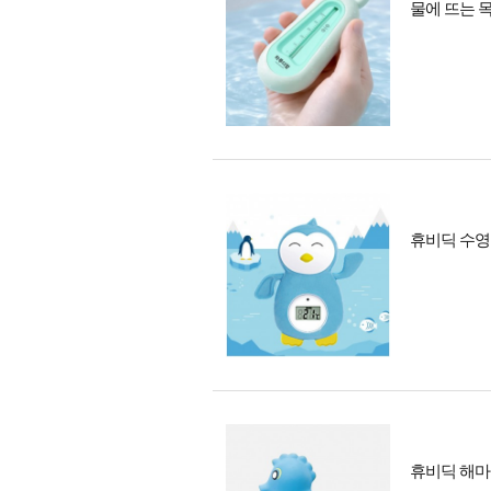
물에 뜨는 
휴비딕 수영
휴비딕 해마