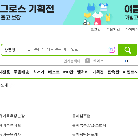
로그인
회원가입
마이페
상품명
10
1
2
3
6
7
8
9
벨트
생수
케이스
실리콘
양말
여성패션
장갑
led
4
1
1
2
4
1
4
파우치
인기검색어
3
5
등산
1
자전용
묶음배송
최저가
베스트
MD관
땡처리
기획전
판촉관
이벤트&
온도계
유아목욕장난감
유아샴푸캡
유아목욕타월
유아목욕장갑/스펀지
유아목욕의자
유아욕탕온도계