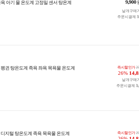
9,900
목욕 아기 물 온도계 고정밀 센서 탕온계
낱개구매
주문시결제
3
즉시할인가
2
 펭귄 탕온도계 족욕 좌욕 목욕물 온도계
26%
14,
낱개구매
주문시결제
3
즉시할인가
2
 디지털 탕온도계 족욕 목욕물 온도계
26%
14,