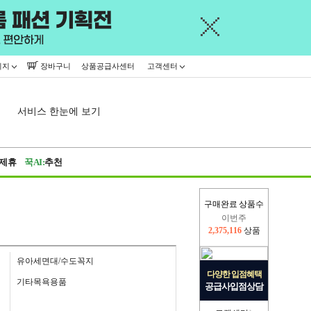
이지
장바구니
상품공급사센터
고객센터
서비스 한눈에 보기
제휴
꾹AI:
추천
구매완료 상품수
이번주
2,375,116
상품
지난주
2,326,527
상품
유아세면대/수도꼭지
다양한 입점혜택
기타목욕용품
공급사입점상담