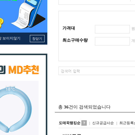
가격대
창 보이지않기
창닫기
최소구매수량
총
36
건이 검색되었습니다
도매꾹랭킹순
신규공급사순
최근등록