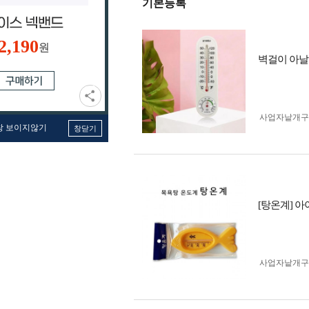
기본등록
2,190
원
벽걸이 아날
사업자 낱개
창 보이지않기
창닫기
[탕온계] 
사업자 낱개