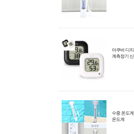
아쿠바 디지
계측정기 
수중 온도계
온도계