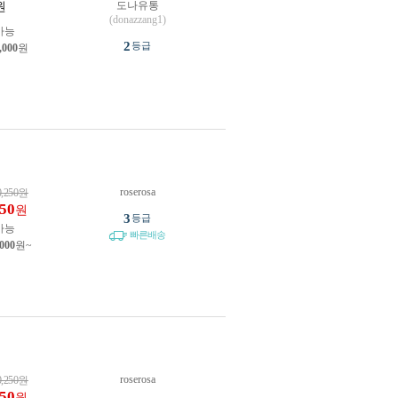
도나유통
원
(donazzang1)
가능
2
등급
,000
원
roserosa
0,250
원
850
원
3
등급
가능
빠른배송
,000
원~
roserosa
0,250
원
850
원