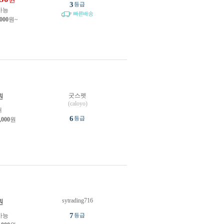
3
등급
가능
빠른배송
,000
원~
굿스펫
원
(caloyo)
개
6
등급
,000
원
sytrading716
원
7
가능
등급