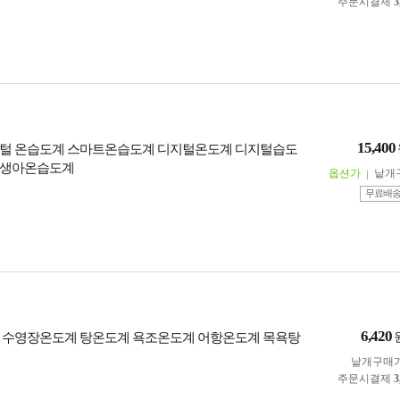
주문시결제
3
15,400
털 온습도계 스마트온습도계 디지털온도계 디지털습도
신생아온습도계
옵션가
낱개
무료배
6,420
 수영장온도계 탕온도계 욕조온도계 어항온도계 목욕탕
낱개구매
주문시결제
3