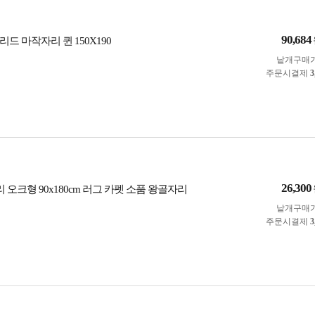
90,684
드 마작자리 퀸 150X190
낱개구매
주문시결제
3
26,300
리 오크형 90x180cm 러그 카펫 소품 왕골자리
낱개구매
주문시결제
3