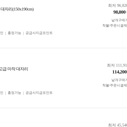
최저 96,82
자리(150x190cm)
98,800
낱개구매
착불/주문시결
인
흥정가능
공급사지급포인트
최저 111,9
m 고급 마작 대자리
114,200
낱개구매
착불/주문시결
인
흥정가능
공급사지급포인트
최저 45,54