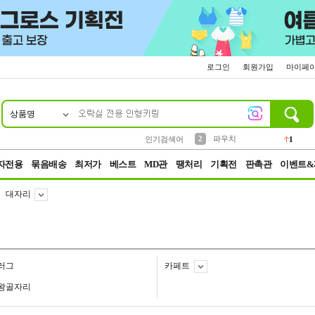
로그인
회원가입
마이페
상품명
10
1
4
5
6
7
8
9
키링
선풍기
말랑이
키캡
텀블러
가방
양말
양산
1
1
5
2
2
2
파우치
인기검색어
1
3
모자
2
자전용
묶음배송
최저가
베스트
MD관
땡처리
기획전
판촉관
이벤트&
대자리
러그
카페트
왕골자리