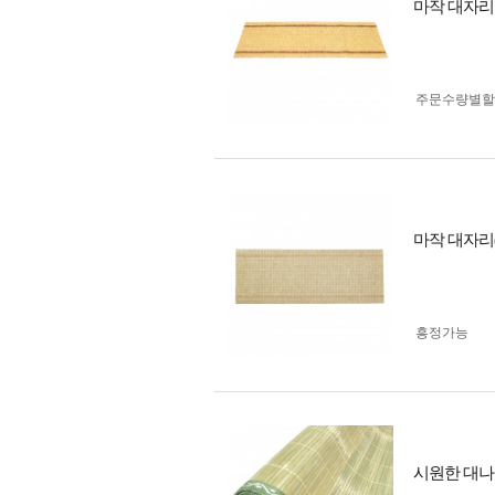
마작 대자리 (
주문수량별할
마작 대자리(
흥정가능
시원한 대나