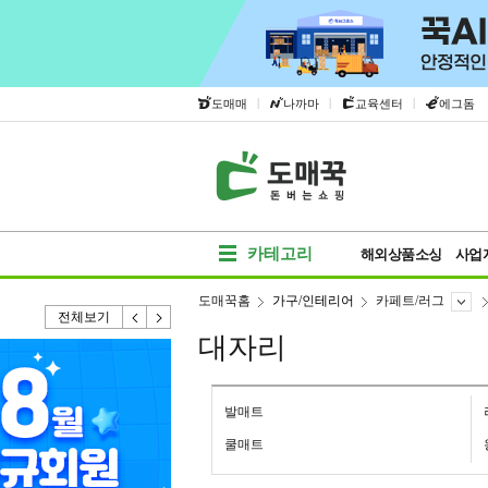
|
|
|
도매매
나까마
교육센터
에그돔
카테고리
해외상품소싱
사업
도매꾹홈
가구/인테리어
카페트/러그
전체보기
대자리
발매트
쿨매트