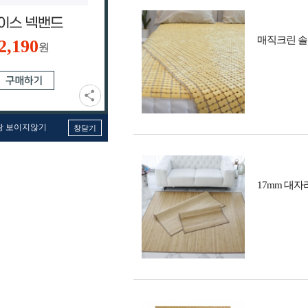
매직크린 솔리
2,190
원
창 보이지않기
창닫기
17mm 대자