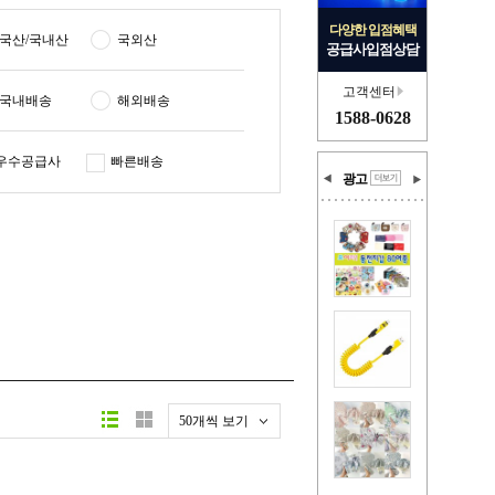
다양한 입점혜택
국산/국내산
국외산
공급사입점상담
고객센터
국내배송
해외배송
1588-0628
우수공급사
빠른배송
광고
50개씩 보기