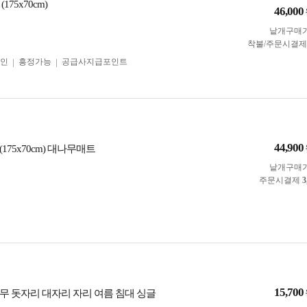
175x70cm)
46,000
낱개구매
착불/주문시결
인
흥정가능
공급사지급포인트
44,900
175x70cm) 대나무매트
낱개구매
주문시결제
3
15,700
무 돗자리 대자리 자리 여름 침대 싱글