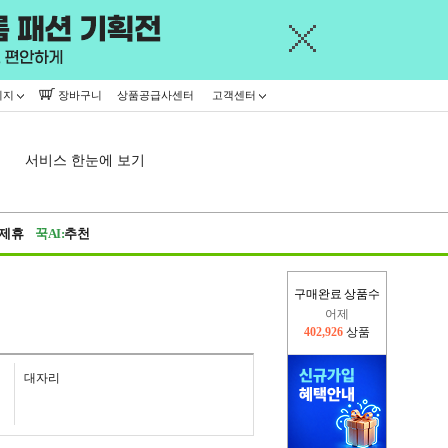
이지
장바구니
상품공급사센터
고객센터
서비스 한눈에 보기
제휴
꾹AI:
추천
구매완료 상품수
오늘(현재)
414,610
상품
어제
402,926
상품
대자리