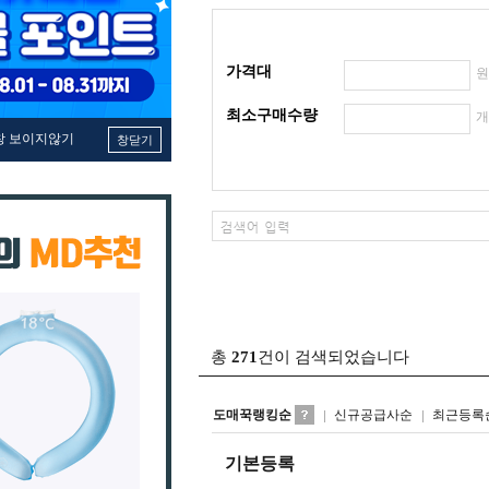
가격대
최소구매수량
창 보이지않기
창닫기
총
271
건이 검색되었습니다
도매꾹랭킹순
신규공급사순
최근등록
기본등록