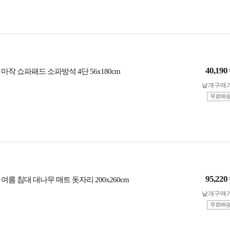
40,190
마작 쇼파패드 소파방석 4단 56x180cm
낱개구매
무료배
95,220
여름 침대 대나무 매트 돗자리 200x260cm
낱개구매
무료배