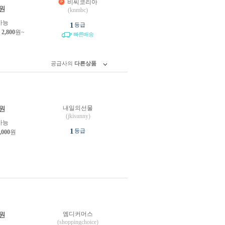
비씨코리아
원
(knmbc)
가능
1
등급
제
2,800
원~
빠른배송
공급사의
다른상품
내일의선물
원
(jkisunny)
가능
1
등급
,000
원
엠디커머스
원
(shoppingchoice)