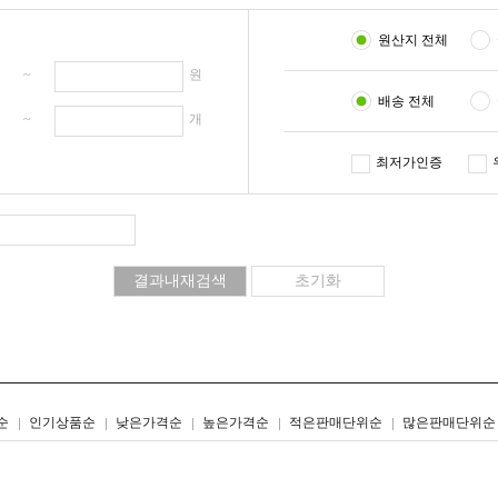
원산지 전체
원 ~
원
배송 전체
개 ~
개
최저가인증
리스트형
갤러리형
순
인기상품순
낮은가격순
높은가격순
적은판매단위순
많은판매단위순