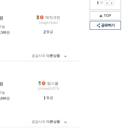
1
/
10
매직크린
원
(magicclean)
공유하기
가능
2
등급
,500
원
공급사의
다른상품
탐스몰
원
(younnb2455)
가능
1
등급
,000
원
공급사의
다른상품