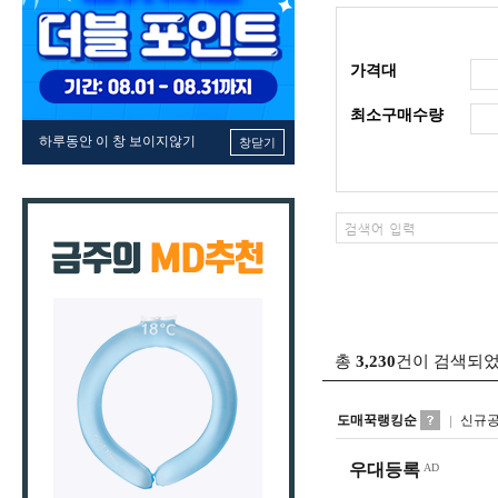
가격대
최소구매수량
하루동안 이 창 보이지않기
창닫기
총
3,230
건이 검색되
도매꾹랭킹순
신규
우대등록