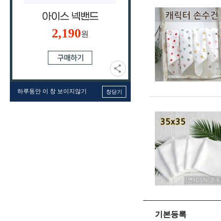
2,190
원
하루동안 이 창 보이지않기
창닫기
기본등록