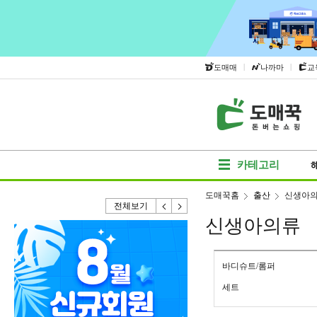
|
|
도매매
나까마
교
카테고리
도매꾹홈
출산
신생아
전체보기
신생아의류
바디슈트/롬퍼
세트