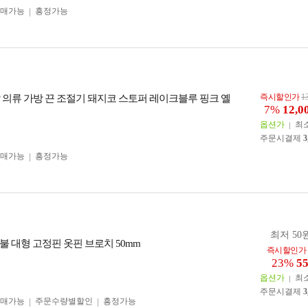
구매가능
흥정가능
즉시할인가
1
신발 의류 가방 끈 조절기 돼지코 스토퍼 레이크블루 핑크 옐
7%
12,0
옵션가
최
주문시결제
3
구매가능
흥정가능
최저 50원
불 대형 고정핀 옷핀 브로치 50mm
즉시할인가
23%
5
옵션가
최
주문시결제
3
구매가능
주문수량별할인
흥정가능