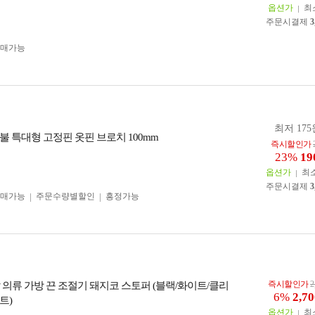
옵션가
최
주문시결제
3
구매가능
최저 175
불 특대형 고정핀 옷핀 브로치 100mm
즉시할인가
23%
19
옵션가
최
주문시결제
3
구매가능
주문수량별할인
흥정가능
즉시할인가
2
신발 의류 가방 끈 조절기 돼지코 스토퍼 (블랙/화이트/클리
6%
2,70
트)
옵션가
최