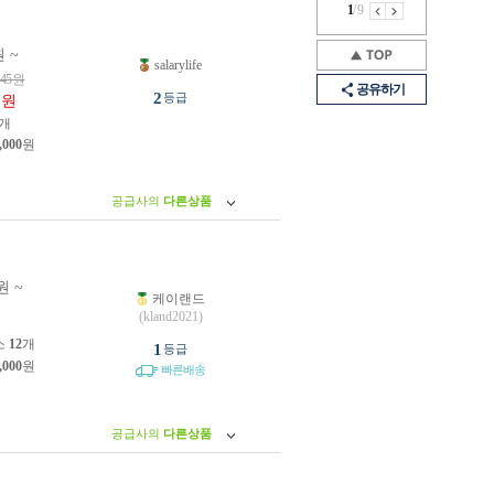
1
/
9
 ~
salarylife
45
원
공유하기
5
2
등급
원
개
,000
원
공급사의
다른상품
원 ~
케이랜드
원
(kland2021)
소
12
개
1
등급
,000
원
빠른배송
공급사의
다른상품