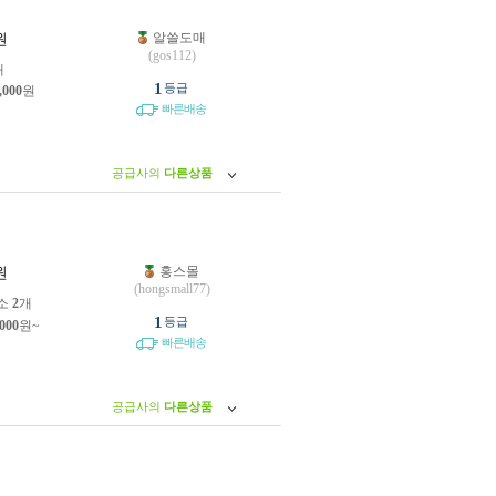
알쓸도매
원
(gos112)
개
1
등급
,000
원
빠른배송
공급사의
다른상품
홍스몰
원
(hongsmall77)
소
2
개
1
등급
,000
원~
빠른배송
공급사의
다른상품