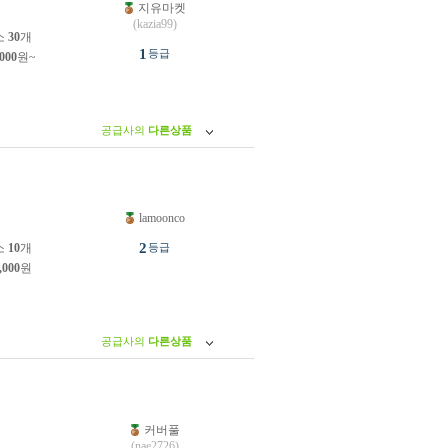
지유마켓
원
(kazia99)
소
30
개
1
등급
,000
원~
공급사의
다른상품
lamoonco
원
2
소
10
개
등급
,000
원
공급사의
다른상품
커버풀
원
(nae2726)