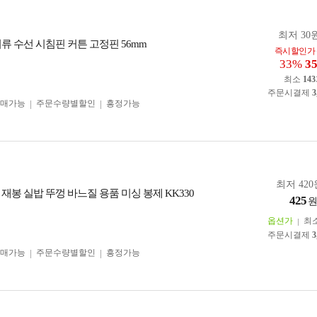
최저 30원
류 수선 시침핀 커튼 고정핀 56mm
즉시할인가
33%
3
최소
143
주문시결제
3
구매가능
주문수량별할인
흥정가능
최저 420
재봉 실밥 뚜껑 바느질 용품 미싱 봉제 KK330
425
옵션가
최
주문시결제
3
구매가능
주문수량별할인
흥정가능