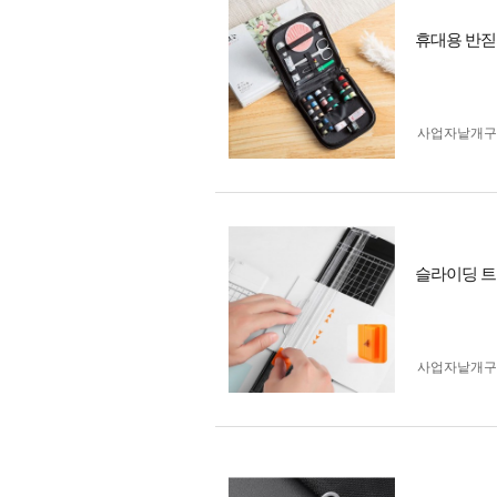
휴대용 반짇
사업자 낱개
슬라이딩 트
사업자 낱개