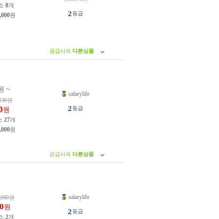
소
8
개
2
등급
,000
원
공급사의
다른상품
원 ~
salarylife
230
원
0
2
등급
원
소
27
개
,000
원
공급사의
다른상품
salarylife
,900
원
0
원
2
등급
소
2
개