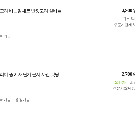
2,800
고리 바느질세트 반짓고리 실바늘
최소
6
주문시결제
3
구매가능
2,700
리머 종이 재단기 문서 사진 컷팅
옵션가
최
주문시결제
3
구매가능
흥정가능