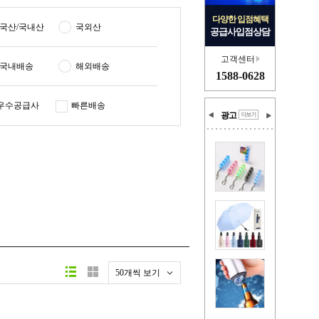
다양한 입점혜택
국산/국내산
국외산
공급사입점상담
고객센터
국내배송
해외배송
1588-0628
우수공급사
빠른배송
광고
50개씩 보기