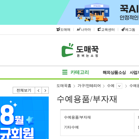
|
|
|
도매매
나까마
교육센터
에그돔
카테고리
해외상품소싱
사업
도매꾹홈
가구/인테리어
수예
수예
전체보기
수예용품/부자재
수예용품/부자재
기타수예