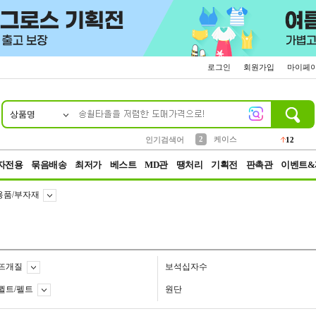
로그인
회원가입
마이페
상품명
10
1
4
5
6
7
8
9
파우치
등산
벨트
실리콘
양말
모자
양산
여성패션
152
395
555
12
1
1
5
3
2
케이스
인기검색어
12
3
생수
454
자전용
묶음배송
최저가
베스트
MD관
땡처리
기획전
판촉관
이벤트&
용품/부자재
뜨개질
보석십자수
퀼트/펠트
원단