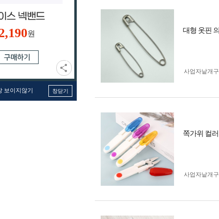
2,190
대형 옷핀 의
원
사업자 낱개
창 보이지않기
창닫기
쪽가위 컬러 
사업자 낱개