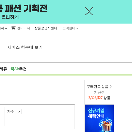
이지
장바구니
상품공급사센터
고객센터
서비스 한눈에 보기
제휴
꾹AI:
추천
지난주
구매완료 상품수
2,326,527
상품
이번주
2,227,251
상품
자수