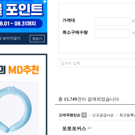
가격대
최소구매수량
창 보이지않기
창닫기
총
15,749
건이 검색되었습니다
도매꾹랭킹순
신규공급사순
최근등록
포토포커스