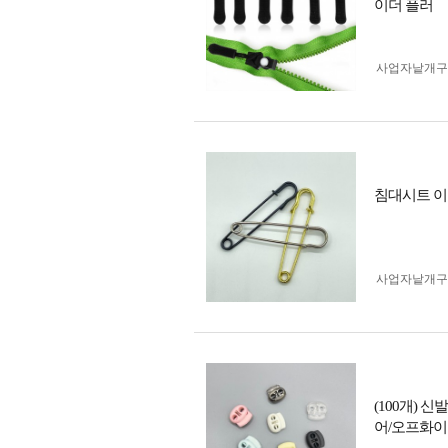
이더 플러
사업자 낱개
침대시트 이
사업자 낱개
(100개) 
어/오프화이