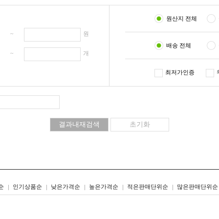
원산지 전체
원 ~
원
배송 전체
개 ~
개
최저가인증
리스트형
갤러리형
순
인기상품순
낮은가격순
높은가격순
적은판매단위순
많은판매단위순