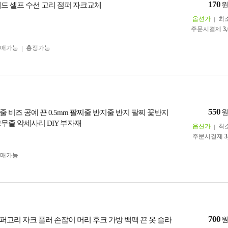
170
헤드 셀프 수선 고리 점퍼 자크교체
옵션가
최
주문시결제
3
구매가능
흥정가능
550
 비즈 공예 끈 0.5mm 팔찌줄 반지줄 반지 팔찌 꽃반지
고무줄 악세사리 DIY 부자재
옵션가
최
주문시결제
3
구매가능
700
퍼고리 자크 풀러 손잡이 머리 후크 가방 백팩 끈 옷 슬라