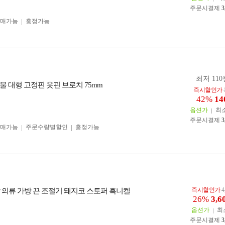
주문시결제
3
구매가능
흥정가능
최저 110
불 대형 고정핀 옷핀 브로치 75mm
즉시할인가
42%
14
옵션가
최
주문시결제
3
구매가능
주문수량별할인
흥정가능
즉시할인가
4
신발 의류 가방 끈 조절기 돼지코 스토퍼 흑니켈
26%
3,6
옵션가
최
주문시결제
3