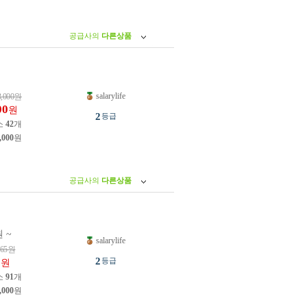
공급사의
다른상품
salarylife
3,000
원
00
원
2
등급
소
42
개
,000
원
공급사의
다른상품
 ~
salarylife
65
원
5
2
등급
원
소
91
개
,000
원