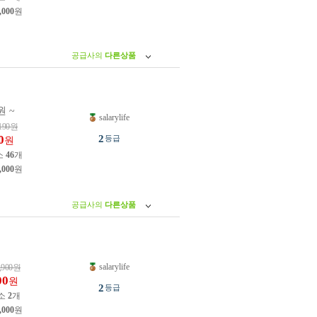
,000
원
공급사의
다른상품
원 ~
salarylife
190
원
0
2
등급
원
소
46
개
,000
원
공급사의
다른상품
salarylife
,900
원
00
원
2
등급
소
2
개
,000
원