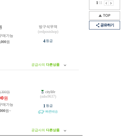
1
/
11
공유하기
방구석무역
원
(redpostshop)
구매가능
4
등급
,000
원
공급사의
다른상품
citylife
3,300
원
(mbs9637)
00
원
구매가능
1
등급
,000
원~
빠른배송
공급사의
다른상품