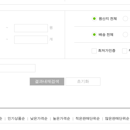
원산지 전체
원 ~
원
배송 전체
개 ~
개
최저가인증
리스트형
갤러리형
순
인기상품순
낮은가격순
높은가격순
적은판매단위순
많은판매단위순