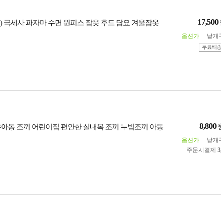
17,500
) 극세사 파자마 수면 원피스 잠옷 후드 담요 겨울잠옷
옵션가
낱개
무료배
8,800
유아동 조끼 어린이집 편안한 실내복 조끼 누빔조끼 아동
옵션가
낱개
주문시결제
3