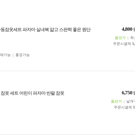
4,800
아동잠옷세트 파자마 실내복 얇고 스판력 좋은 원단
옵션가
최
주문시결제
3
구매가능
흥정가능
6,750
 잠옷 세트 어린이 파자마 반팔 잠옷
옵션가
낱개
주문시결제
3