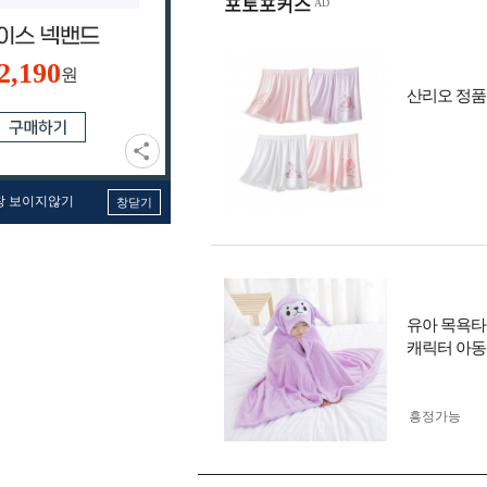
포토포커스
2,190
원
산리오 정품
창 보이지않기
창닫기
유아 목욕타
캐릭터 아
흥정가능