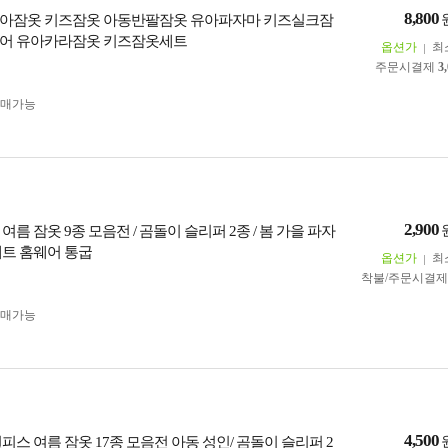
8,800
아잠옷 키즈잠옷 아동반팔잠옷 유아파자마 키즈실크잠
웨어 유아카라잠옷 키즈잠옷세트
옵션가
최
주문시결제
3
구매가능
2,900
여름 잠옷 9종 모음전 / 곰돌이 슬리퍼 2종 / 봄 가을 파자
세트 홈웨어 통굽
옵션가
최
착불/주문시결
구매가능
4,500
피스 여름 잠옷 17종 모음전 아동 성인/ 곰돌이 슬리퍼 2