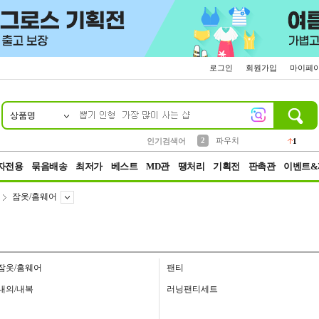
로그인
회원가입
마이페
상품명
10
1
4
5
6
7
8
9
키링
선풍기
말랑이
키캡
텀블러
가방
양말
양산
1
1
5
2
2
2
파우치
인기검색어
1
3
모자
2
자전용
묶음배송
최저가
베스트
MD관
땡처리
기획전
판촉관
이벤트&
잠옷/홈웨어
잠옷/홈웨어
팬티
내의/내복
러닝팬티세트