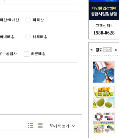
다양한 입점혜택
공급사입점상담
국산/국내산
국외산
고객센터
1588-0628
국내배송
해외배송
광고
우수공급사
빠른배송
50개씩 보기