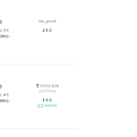
min_growth
원
2
소
3
개
등급
,500
원~
리더스도매
원
(qq3434qq)
소
4
개
1
등급
,000
원~
빠른배송