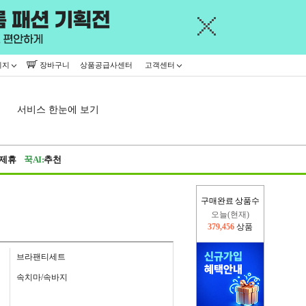
이지
장바구니
상품공급사센터
고객센터
서비스 한눈에 보기
제휴
꾹AI:
추천
구매완료 상품수
오늘(현재)
379,456
상품
어제
402,926
상품
브라팬티세트
속치마/속바지