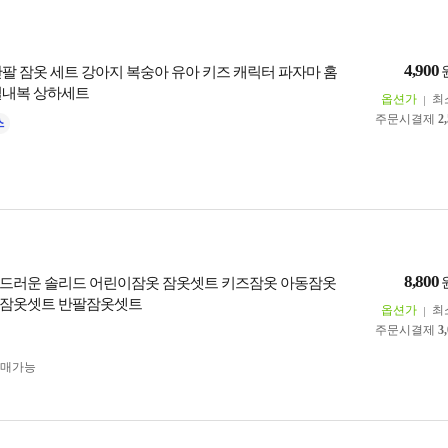
4,900
반팔 잠옷 세트 강아지 복숭아 유아 키즈 캐릭터 파자마 홈
실내복 상하세트
옵션가
최
주문시결제
2
8,800
드러운 솔리드 어린이잠옷 잠옷셋트 키즈잠옷 아동잠옷
동잠옷셋트 반팔잠옷셋트
옵션가
최
주문시결제
3
구매가능