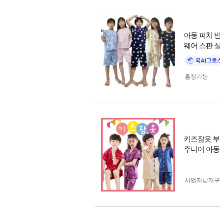
아동 피치 
웨어 스판 
흥정가능
키즈잠옷 부
주니어 아
사업자 낱개