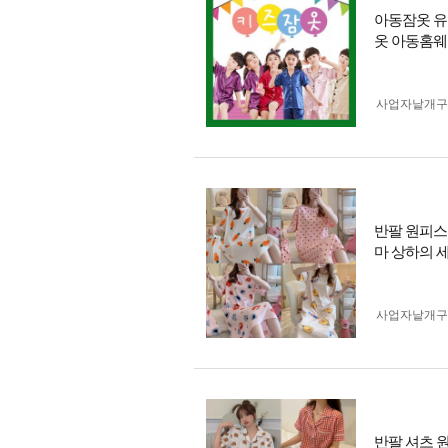
아동잠옷 유
옷 아동홈
사업자 낱개
반팔 원피스 
마 상하의 
사업자 낱개
반팔 셔츠 원