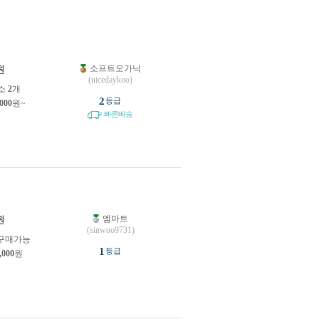
소프트오가닉
원
(nicedaykoo)
소
2
개
2
등급
,000
원~
빠른배송
엠마트
원
(sinwoo9731)
구매가능
1
등급
,000
원