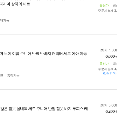
을 파자마 상하의 세트
옵션가
최
주문시결제
3
구매가능
최저 4,50
마 보이 여름 주니어 반팔 반바지 캐릭터 세트 여아 아동
6,000
옵션가
최
주문시결제
3
해외직
인
흥정가능
최저 5,00
 얇은 잠옷 실내복 세트 주니어 반팔 잠옷 바지 투피스 캐
6,200