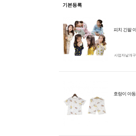
기본등록
피치 긴팔 
사업자 낱개
호랑이 아동