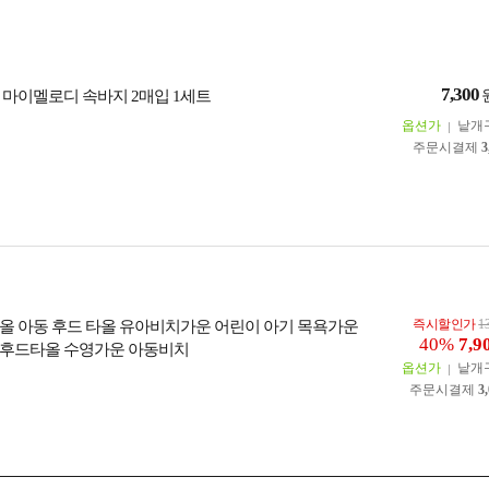
7,300
 마이멜로디 속바지 2매입 1세트
옵션가
낱개
주문시결제
3
즉시할인가
1
올 아동 후드 타올 유아비치가운 어린이 아기 목욕가운
40%
7,9
동후드타올 수영가운 아동비치
옵션가
낱개
주문시결제
3