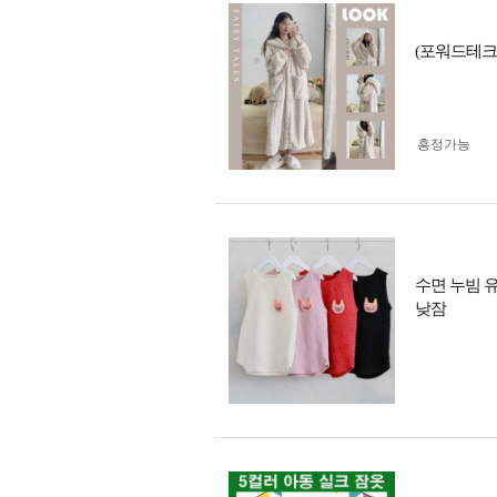
(포워드테크
흥정가능
수면 누빔 
낮잠