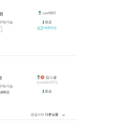
core9865
원
1
구매가능
등급
빠른배송
송
탐스몰
원
(younnb2455)
구매가능
1
등급
,000
원
공급사의
다른상품