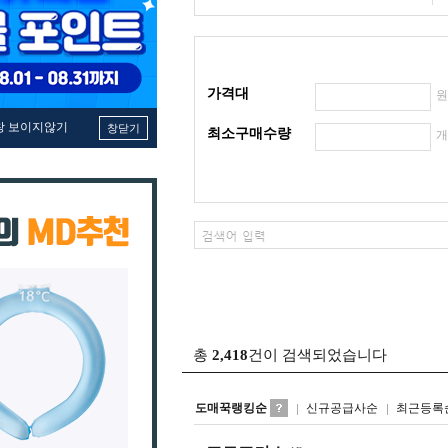
가격대
창 보이지않기
창닫기
최소구매수량
총
2,418
건이 검색되었습니다
도매꾹랭킹순
신규공급사순
최근등록