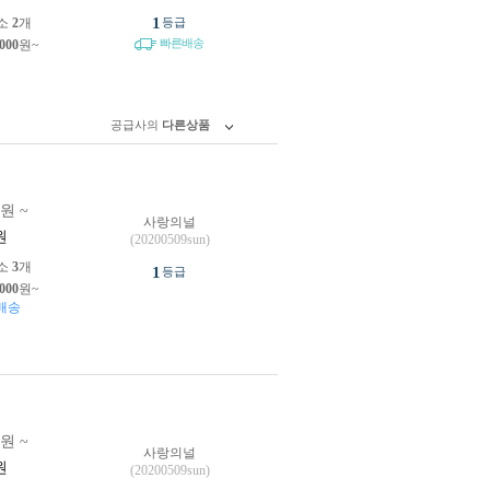
1
소
2
개
등급
빠른배송
,000
원~
공급사의
다른상품
0원 ~
사랑의널
원
(20200509sun)
소
3
개
1
등급
,000
원~
배송
0원 ~
사랑의널
원
(20200509sun)