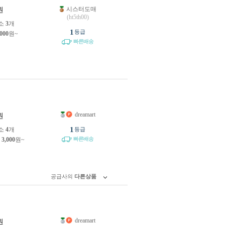
시스터도매
원
(ht5th00)
소
3
개
1
등급
,000
원~
빠른배송
dreamart
원
1
소
4
개
등급
빠른배송
제
3,000
원~
공급사의
다른상품
dreamart
원