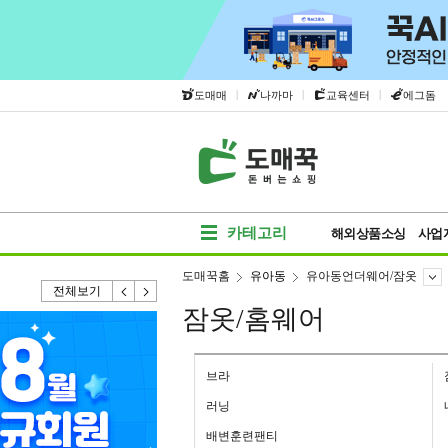
|
|
|
도매매
나까마
교육센터
에그돔
카테고리
해외상품소싱
사업
도매꾹홈
유아동
유아동언더웨어/잠옷
전체보기
잠옷/홈웨어
브라
러닝
배변훈련팬티