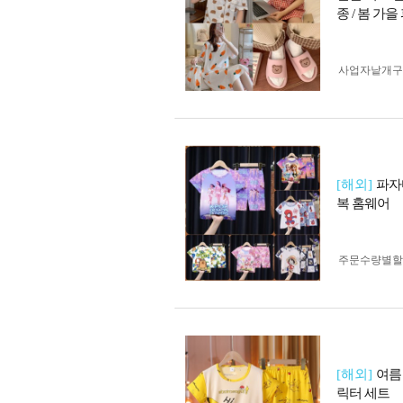
종 / 봄 가
사업자 낱개
[해외]
파자
복 홈웨어
주문수량별할
[해외]
여름
릭터 세트