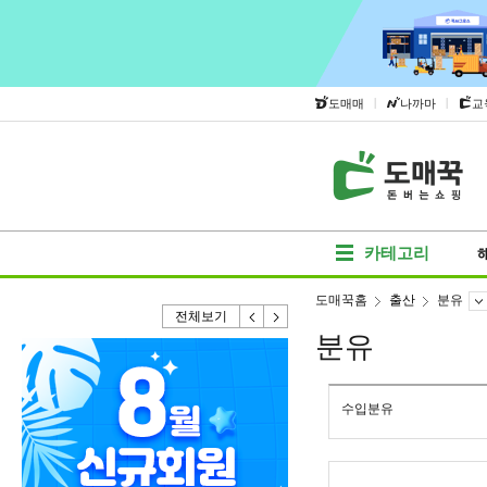
|
|
도매매
나까마
교
카테고리
도매꾹홈
출산
분유
전체보기
분유
수입분유