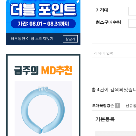
가격대
최소구매수량
하루동안 이 창 보이지않기
창닫기
총
4
건이 검색되었습
도매꾹랭킹순
신규
기본등록