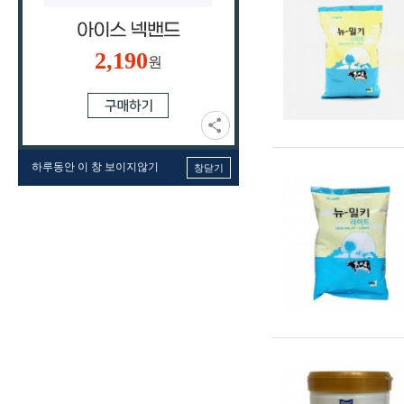
2,190
원
하루동안 이 창 보이지않기
창닫기