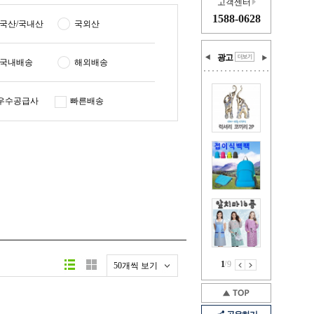
고객센터
1588-0628
국산/국내산
국외산
광고
국내배송
해외배송
우수공급사
빠른배송
1
/
9
50개씩 보기