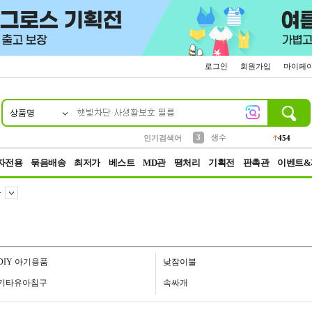
로그인
회원가입
마이페
상품명
10
1
2
3
6
7
8
9
파우치
케이스
생수
실리콘
양말
모자
양산
여성패션
454
555
12
12
1
1
5
3
4
등산
인기검색어
152
5
벨트
395
자전용
묶음배송
최저가
베스트
MD관
땡처리
기획전
판촉관
이벤트&
불
DIY 아기용품
낮잠이불
기타유아침구
속싸개