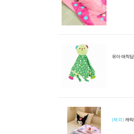
유아 애착
[해외]
캐릭터