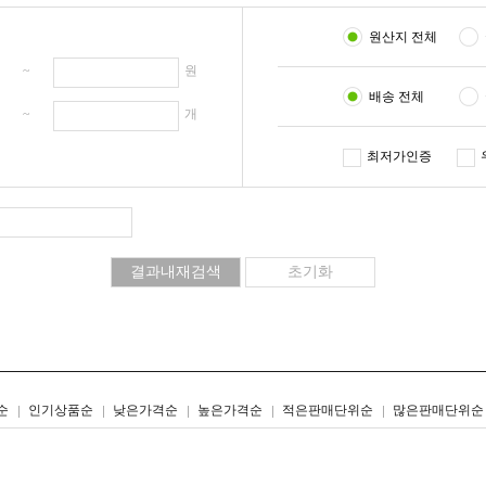
원산지 전체
원 ~
원
배송 전체
개 ~
개
최저가인증
리스트형
갤러리형
순
인기상품순
낮은가격순
높은가격순
적은판매단위순
많은판매단위순