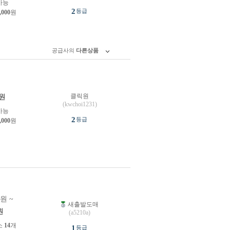
가능
2
등급
,000
원
공급사의
다른상품
클릭원
원
(kwchoi1231)
가능
2
등급
,000
원
0원 ~
새출발도매
원
(a5210a)
소
14
개
1
등급