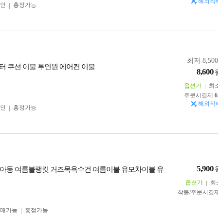
해외직
인
흥정가능
최저 8,50
터 쿠션 이불 투인원 에어컨 이불
8,600
옵션가
최
주문시결제
6
해외직
인
흥정가능
5,900
아동 여름블랭킷 거즈목욕수건 여름이불 유모차이불 유
옵션가
최
착불/주문시결
구매가능
흥정가능