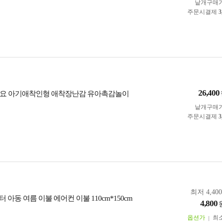
낱개구매
주문시결제
3
26,400
담요 아기애착인형 애착장난감 유아촉감놀이
낱개구매
주문시결제
3
최저 4,40
 아동 여름 이불 에어컨 이불 110cm*150cm
4,800
옵션가
최