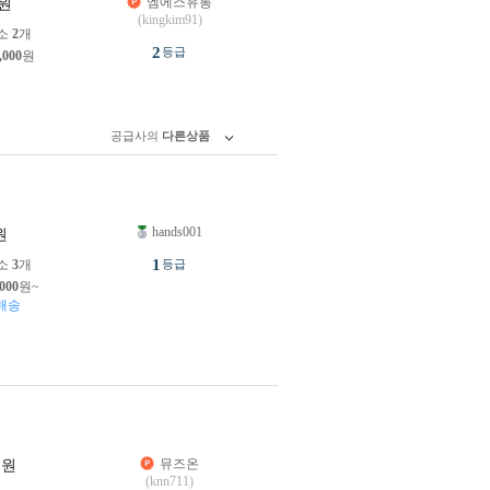
엠에스유통
원
(kingkim91)
소
2
개
2
등급
,000
원
공급사의
다른상품
hands001
원
1
소
3
개
등급
,000
원~
배송
뮤즈온
원
(knn711)