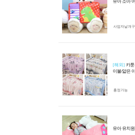
유아 소아 
사업자 낱개
[해외]
카툰
이불/얇은 
흥정가능
유아 유치원