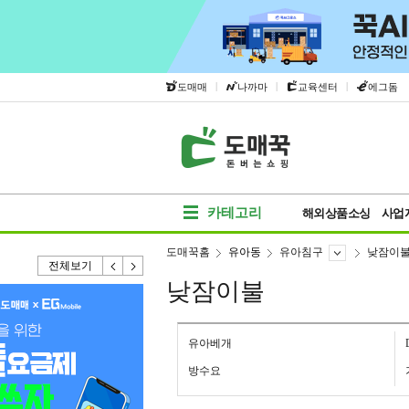
|
|
|
도매매
나까마
교육센터
에그돔
카테고리
해외상품소싱
사업
도매꾹홈
유아동
유아침구
낮잠이
전체보기
낮잠이불
유아베개
방수요