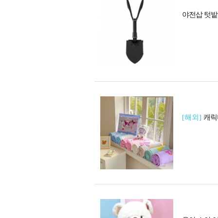
야전삽 텃밭 
[해외]
캐릭