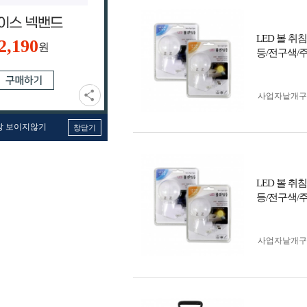
LED 볼 
2,190
원
등/전구색/
사업자 낱개
창 보이지않기
창닫기
LED 볼 
등/전구색/
사업자 낱개