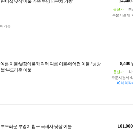
14,400
어린이집 낮잠 이불 가죽 투명 파우치 가방
옵션가
최
주문시결제
3
구매가능
8,400
 여름 이불/낮잠이불/캐릭터 여름 이불/에어컨 이불 / 냉방
이불/부드러운 이불
옵션가
최
주문시결제
4
해외직
101,000
 부드러운 부엉이 침구 극세사 낮잠 이불