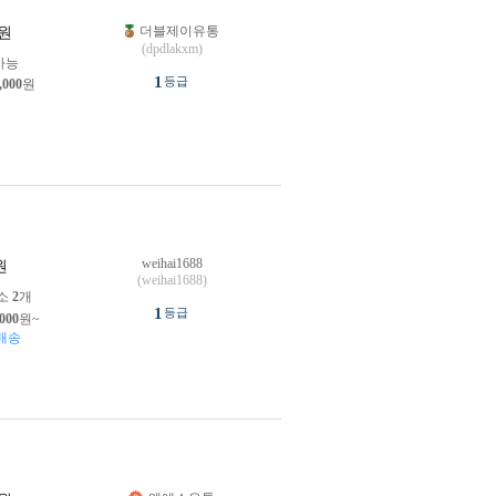
더블제이유통
원
(dpdlakxm)
가능
1
등급
,000
원
weihai1688
원
(weihai1688)
소
2
개
1
등급
,000
원~
배송