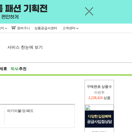
이지
장바구니
상품공급사센터
고객센터
서비스 한눈에 보기
제휴
꾹AI:
추천
구매완료 상품수
이번주
2,228,424
상품
지난주
2,326,527
상품
아기이불/요/패드
다양한 입점혜택
공급사입점상담