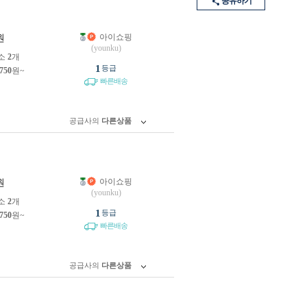
공유하기
아이쇼핑
원
(younku)
소
2
개
1
등급
,750
원~
빠른배송
공급사의
다른상품
아이쇼핑
원
(younku)
소
2
개
1
등급
,750
원~
빠른배송
공급사의
다른상품