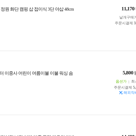
11,170
정원 화단 캠핑 삽 접이식 3단 야삽 48cm
낱개구매
주문시결제
3
5,800
터 이중사 어린이 여름이불 이불 워싱 솜
옵션가
최
주문시결제
5
해외직