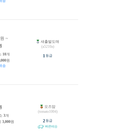
배송
0원 ~
새출발도매
원
(a5210a)
소
10
개
1
등급
,000
원
배송
오즈맘
원
(tomato1004)
소
3
개
2
등급
제
3,000
원
빠른배송