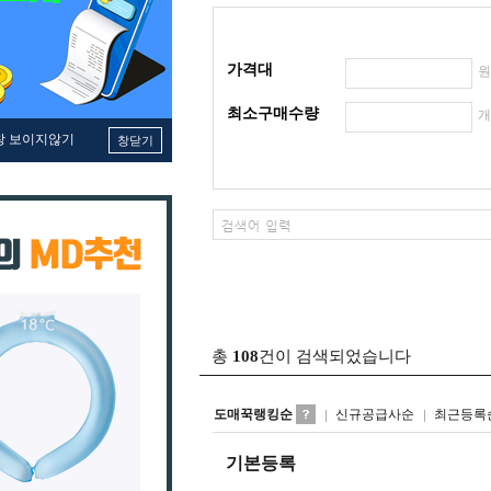
가격대
최소구매수량
창 보이지않기
창닫기
총
108
건이 검색되었습니다
도매꾹랭킹순
신규공급사순
최근등록
기본등록