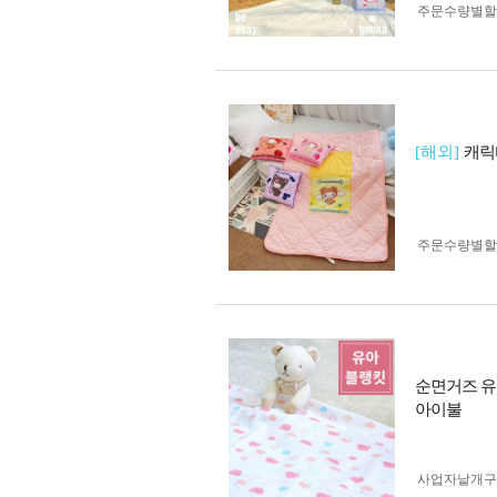
주문수량별할
[해외]
캐릭
주문수량별할
순면거즈 유
아이불
사업자 낱개