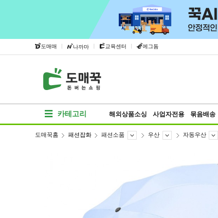
|
|
|
도매매
교육센터
에그돔
나까마
카테고리
해외상품소싱
사업자전용
묶음배송
도매꾹홈
패션잡화
패션소품
우산
자동우산
베스트