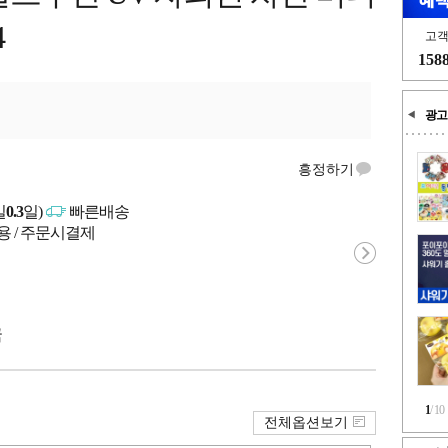
4
고
158
광고
흥정하기
일
0.3
일)
빠른배송
용 / 주문시결제
국
1
/
10
전체옵션보기