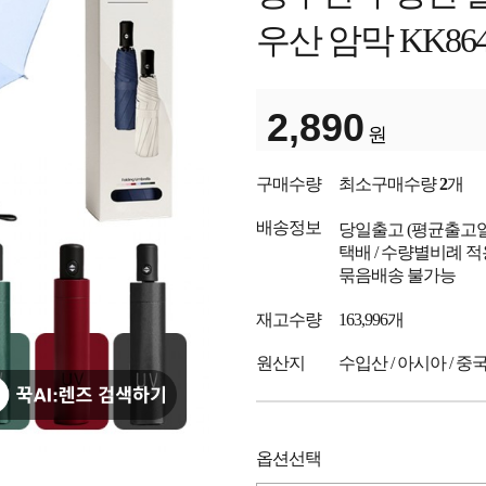
우산 암막 KK86
2,890
원
구매수량
최소구매수량
2
개
배송정보
당일출고
(평균출고
택배 / 수량별비례 적
묶음배송 불가능
재고수량
163,996개
원산지
수입산 / 아시아 / 중
옵션선택