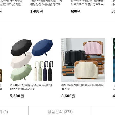
산 양우산 파우치우산
개별OPP 햇빛차단 썬캡 야외
방수팩 휴대폰방수 여름 물놀
나
산 (인쇄가능)5단접
활동 등산 여름 선캡 챙모자
이 워터파크 테블릿 방수파우
나
산 자외선차단 UV
캡모자 KK867
치 KK956
나시
1,480
690
3,
원
원
원
 방수 KK985
한
카라비너 3단 자동 양우산 자외선차단
레트로레디백14인치 미니캐리어 레디
[
암
UV차단 인쇄제작가능
백 소형
리
명
5,500
8,600
4
원
원
 (
9
)
상품문의 (
273
)