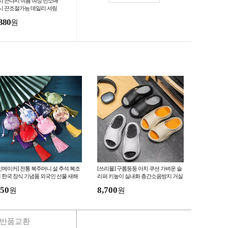
시 끈나시 여름 여성 민소매
시 끈조절가능 데일리 셔링
 KK907
380
원
민메이커] 전통 복주머니 설 추석 복조
[쓰리몰] 구름둥둥 아치 쿠션 가벼운 슬
 한국 장식 기념품 외국인 선물 새해
리퍼 키높이 실내화 층간소음방지 거실
절 답례품 (당일출고)
화 실내슬리퍼
50
8,700
원
원
반품교환