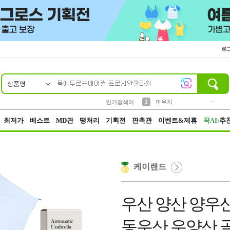
로
상품명
10
1
4
5
6
7
8
9
키링
미니
말랑이
선풍기
가방
양말
짱구
텀블러
23
2
1
1
7
3
2
파우치
인기검색어
3
모자
최저가
베스트
MD관
땡처리
기획전
판촉관
이벤트&제휴
꾹AI:
추
케이랜드
우산 양산 양우산
동우산 우양산 골