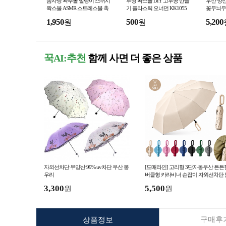
솜사탕 왁뿌볼 말랑이 스퀴시
투명 왁스볼 DIY 고무공 만들
우산 양
왁스볼 ASMR 스트레스볼 촉
기 플라스틱 오너먼 KK1055
꽃무늬우
감놀이 장난감 KK1050
이식 우양
1,950
500
5,200
원
원
차단 암막
꾹AI:추천
함께 사면 더 좋은 상품
자외선차단 우양산 99% uv차단 우산 봉
[도매라인] 고리형 3단자동우산 튼튼
우리
버클형 카라비너 손잡이 자외선차단 
막 골프우산 우양산
3,300
5,500
원
원
구매후기
상품정보