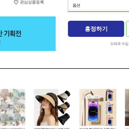
관심상품등록
옵션
흥정하기
도매꾹 수입