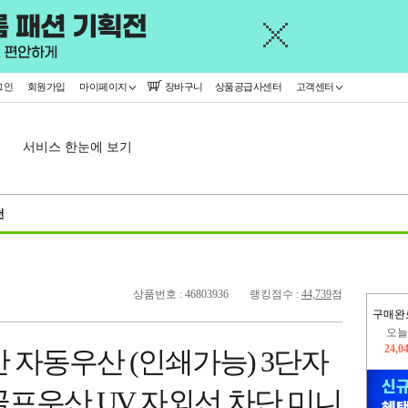
그인
회원가입
마이페이지
장바구니
상품공급사센터
고객센터
서비스 한눈에 보기
천
상품번호 : 46803936
랭킹점수 :
44,739
점
구매완
오늘
24,0
 자동우산 (인쇄가능) 3단자
445,
프우산 UV 자외선 차단 미니