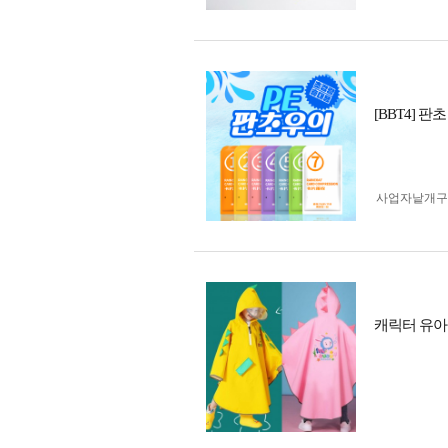
[BBT4] 
사업자 낱개
캐릭터 유아