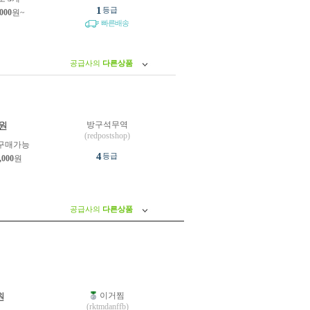
1
등급
,000
원~
빠른배송
공급사의
다른상품
방구석무역
원
(redpostshop)
구매가능
4
등급
,000
원
공급사의
다른상품
이거찜
원
(rktmdanffb)