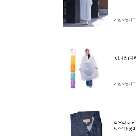
사업자 낱개
[이거찜]판초
사업자 낱개
회오리 레인
의/우산/장마