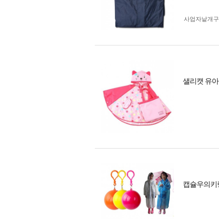
사업자 낱개
샐리캣 유아
캡슐우의키