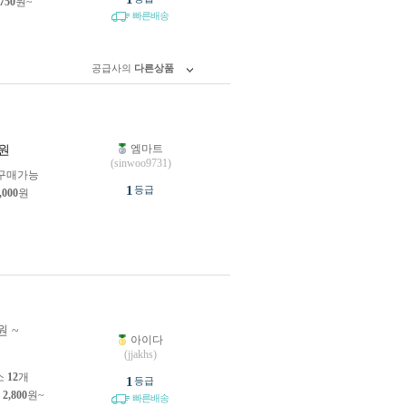
,750
원~
빠른배송
공급사의
다른상품
엠마트
원
(sinwoo9731)
구매가능
1
등급
,000
원
원 ~
아이다
원
(jjakhs)
소
12
개
1
등급
제
2,800
원~
빠른배송