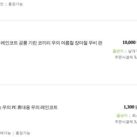
인
흥정가능
10,000
 레인코트 공룡 기린 코끼리 우의 여름철 장마철 우비 판
옵션가
낱개
주문시결제
3
1,300
 우의 PE 휴대용 우의 레인코트
옵션가
최
주문시결제
3
구매가능
흥정가능