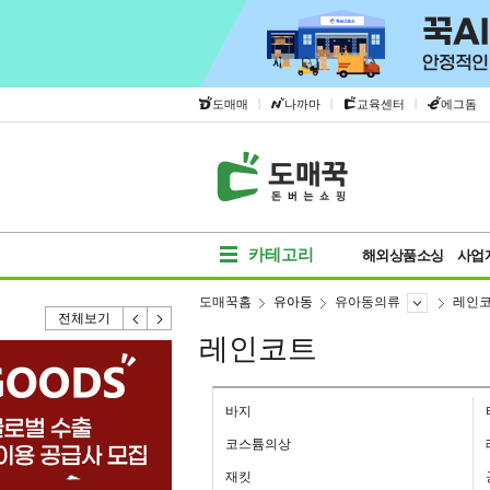
|
|
|
도매매
나까마
교육센터
에그돔
카테고리
해외상품소싱
사업
도매꾹홈
유아동
유아동의류
레인
전체보기
레인코트
바지
코스튬의상
재킷