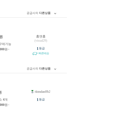
공급사의
다른상품
홈앤홈
원
(visual29)
구매가능
1
등급
,000
원~
빠른배송
공급사의
다른상품
rktmdanffb2
원
1
소
4
개
등급
,000
원~