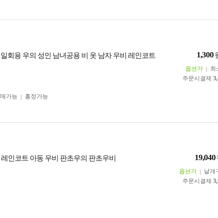
1,300
판초 일회용 우의 성인 남녀공용 비 옷 남자 우비 레인코트
옵션가
최
주문시결제
3
구매가능
흥정가능
19,040
 레인코트 아동 우비 판초우의 판초우비
옵션가
낱개
주문시결제
3