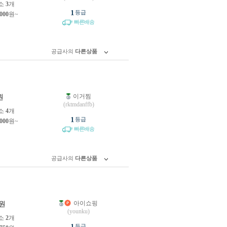
소
3
개
1
등급
,000
원~
빠른배송
공급사의
다른상품
이거찜
원
(rktmdanffb)
소
4
개
1
등급
,000
원~
빠른배송
공급사의
다른상품
아이쇼핑
원
(younku)
소
2
개
1
등급