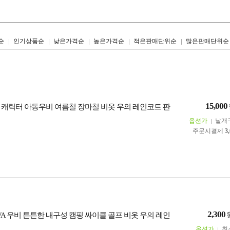
리스트형
갤러리형
순
인기상품순
낮은가격순
높은가격순
적은판매단위순
많은판매단위순
15,000
 캐릭터 아동우비 여름철 장마철 비옷 우의 레인코트 판
옵션가
낱개
주문시결제
3
2,300
VA 우비 튼튼한 내구성 캠핑 싸이클 골프 비옷 우의 레인
옵션가
최