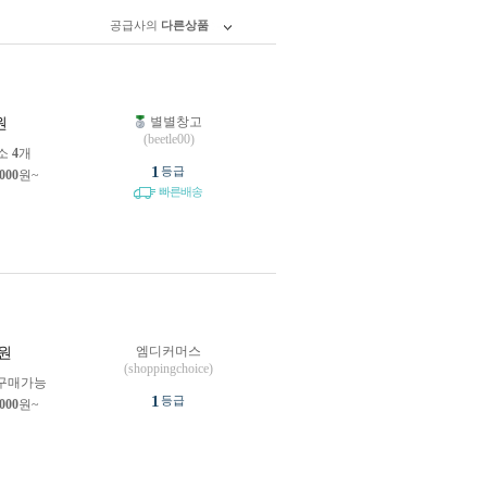
공급사의
다른상품
별별창고
원
(beetle00)
소
4
개
1
등급
,000
원~
빠른배송
엠디커머스
원
(shoppingchoice)
구매가능
1
등급
,000
원~