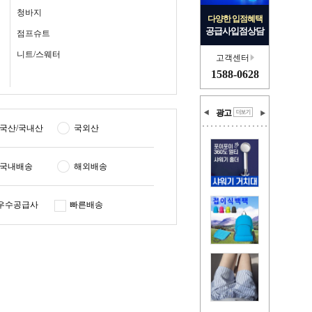
청바지
다양한 입점혜택
공급사입점상담
점프슈트
니트/스웨터
고객센터
1588-0628
광고
국산/국내산
국외산
국내배송
해외배송
우수공급사
빠른배송