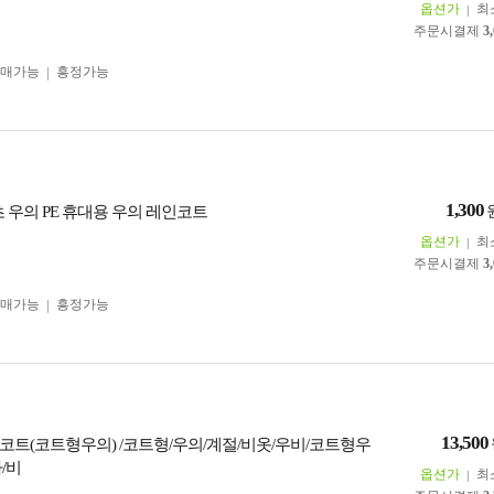
옵션가
최
주문시결제
3
구매가능
흥정가능
1,300
 우의 PE 휴대용 우의 레인코트
옵션가
최
주문시결제
3
구매가능
흥정가능
13,500
코트(코트형우의) /코트형/우의/계절/비옷/우비/코트형우
/비
옵션가
최