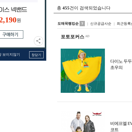
총
455
건이 검색되었습니다
2,190
원
도매꾹랭킹순
신규공급사순
최근등록
포토포커스
창 보이지않기
창닫기
다이노 두두
초우의
비에프엘 E
코트