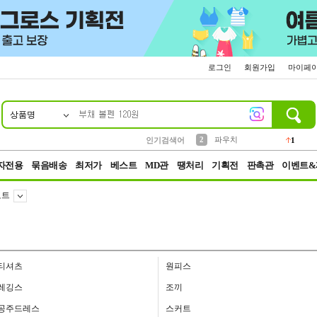
로그인
회원가입
마이페
상품명
10
1
4
5
6
7
8
9
키링
선풍기
말랑이
키캡
텀블러
가방
양말
양산
1
1
5
2
2
2
파우치
인기검색어
1
3
모자
2
자전용
묶음배송
최저가
베스트
MD관
땡처리
기획전
판촉관
이벤트&
코트
티셔츠
원피스
레깅스
조끼
공주드레스
스커트