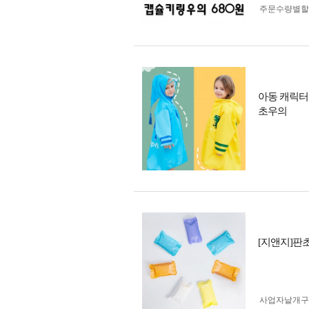
주문수량별할
아동 캐릭터
초우의
[지앤지]판초
사업자 낱개