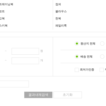
트레이닝복
점퍼
코트
블라우스
교복
한복
스키복
패밀리룩
원산지 전체
원 ~
원
배송 전체
개 ~
개
최저가인증