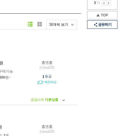
1
/
11
50개씩 보기
공유하기
홈앤홈
원
(visual29)
구매가능
1
등급
,000
원~
빠른배송
공급사의
다른상품
홈앤홈
원
(visual29)
소
3
개