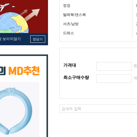
정장
발레복/댄스복
셔츠/남방
드레스
창 보이지않기
창닫기
가격대
최소구매수량