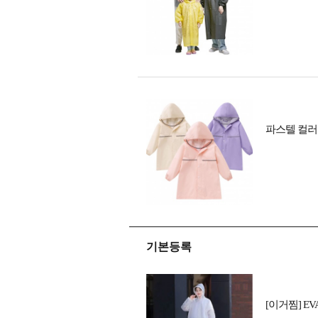
파스텔 컬러
기본등록
[이거찜] 