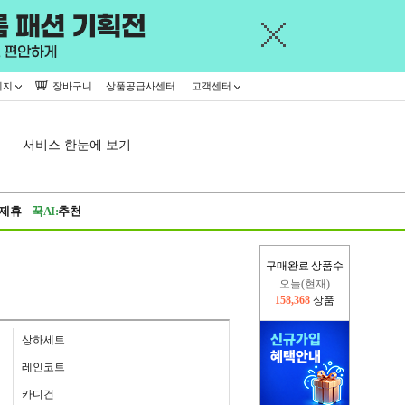
이지
장바구니
상품공급사센터
고객센터
서비스 한눈에 보기
제휴
꾹AI:
추천
구매완료 상품수
오늘(현재)
158,368
상품
어제
402,926
상품
상하세트
레인코트
카디건