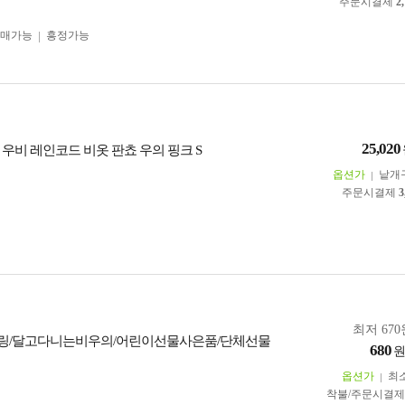
주문시결제
2
구매가능
흥정가능
25,020
 우비 레인코드 비옷 판쵸 우의 핑크 S
옵션가
낱개
주문시결제
3
최저 670
링/달고다니는비우의/어린이선물사은품/단체선물
680
옵션가
최
착불/주문시결