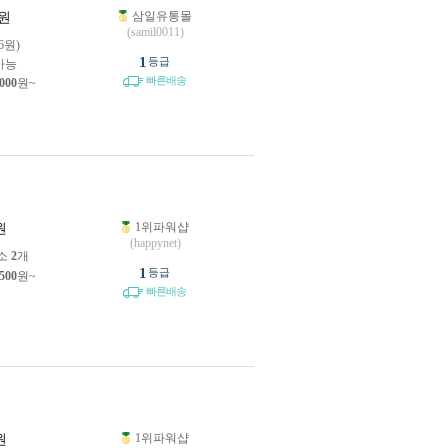
삼일유통몰
원
(samil0011)
06원)
1
등급
가능
빠른배송
,000
원~
1위파워샵
원
(happynet)
소
2
개
1
등급
,500
원~
빠른배송
1위파워샵
원