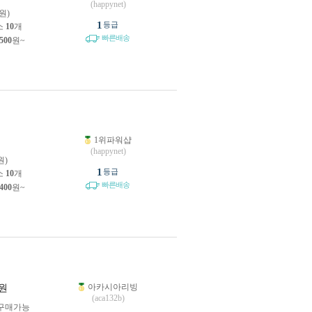
(happynet)
원)
1
등급
소
10
개
빠른배송
,500
원~
1위파워샵
원
(happynet)
원)
1
등급
소
10
개
빠른배송
,400
원~
아카시아리빙
원
(aca132b)
구매가능