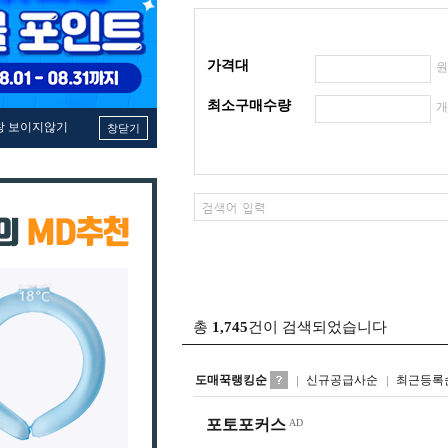
가격대
최소구매수량
창 보이지않기
창닫기
총
1,745
건이 검색되었습니다
도매꾹랭킹순
신규공급사순
최근등록
포토포커스