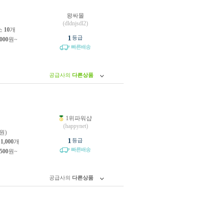
왕싸몰
원
(dldnjsdl2)
소
10
개
1
등급
,000
원~
빠른배송
공급사의
다른상품
1위파워샵
원
(happynet)
원)
1
등급
소
1,000
개
빠른배송
,500
원~
공급사의
다른상품