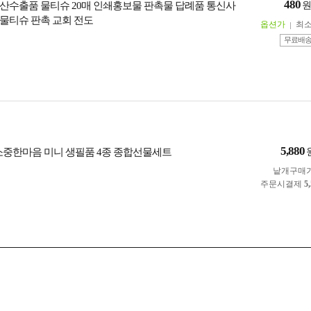
480
산수출품 물티슈 20매 인쇄홍보물 판촉물 답례품 통신사
물티슈 판촉 교회 전도
옵션가
최
무료배
5,880
소중한마음 미니 생필품 4종 종합선물세트
낱개구매
주문시결제
5