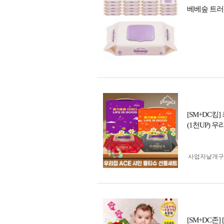
베베숲 트러스
[SM+DC
(1천UP) 
사업자 낱개
[SM+DC존