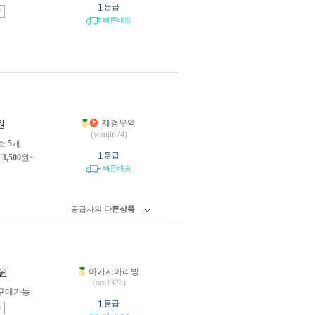
1
등급
송
빠른배송
재경무역
원
(wsujin74)
소
5
개
1
등급
제
3,500
원~
빠른배송
공급사의
다른상품
아카시아리빙
원
(aca132b)
구매가능
1
등급
송