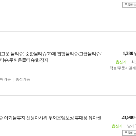
무료배
1,380
이고운 물티슈] 순한물티슈/70매 캡형물티슈/고급물티슈/
티슈/두꺼운물티슈/화장지
옵션가
최
착불/주문시결
구매가능
흥정가능
23,900
 아기물휴지 신생아샤워 두꺼운엠보싱 휴대용 유아센
옵션가
낱개
무료배