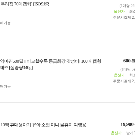
우리집 70매캡형] [ISO인증
(1매당 26
옵션가
최
주문시결제
2
구매가능
600
] [역마진500딜] [비교할수록 동급최강 갓성비] 100매 캡형
조 [실중량340g]
(1매당 6
옵션가
최
주문시결제
2
구매가능
19,900
매 10팩 휴대용아기 유아 소형 미니 물휴지 여행용
옵션가
낱개