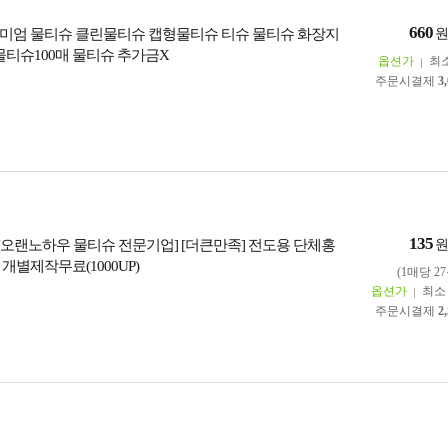
660
미엄 물티슈 클린물티슈 캡형물티슈 티슈 물티슈 화장지
물티슈100매 물티슈 추가금X
옵션가
최
주문시결제
3
135
] [오랜노하우 물티슈 전문기업] [더큰만족] 전도용 단체홍
개별제작무료(1000UP)
(1매당 27
옵션가
최
주문시결제
2