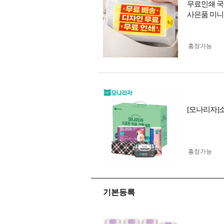
무료인쇄 국
사은품 미니
흥정가능
[모나리자]
흥정가능
기본등록