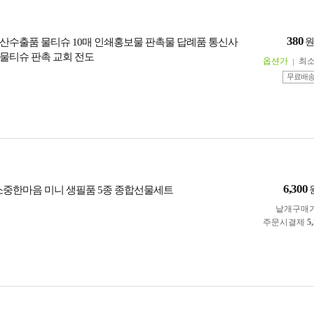
380
산수출품 물티슈 10매 인쇄홍보물 판촉물 답례품 통신사
물티슈 판촉 교회 전도
옵션가
최
무료배
6,300
소중한마음 미니 생필품 5종 종합선물세트
낱개구매
주문시결제
5