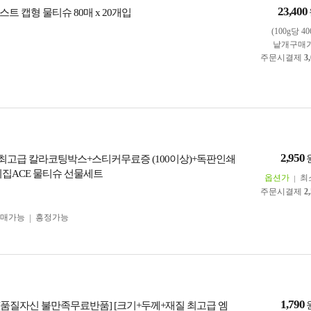
23,400
트 캡형 물티슈 80매 x 20개입
(100g당 4
낱개구매
주문시결제
3
2,950
킹] 최고급 칼라코팅박스+스티커무료증 (100이상)+독판인쇄
우리집ACE 물티슈 선물세트
옵션가
최
주문시결제
2
구매가능
흥정가능
1,790
] [품질자신 불만족무료반품] [크기+두께+재질 최고급 엠