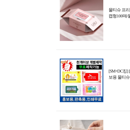
물티슈 프리
캡형100매/
[SM+DC킹
보용 물티슈 