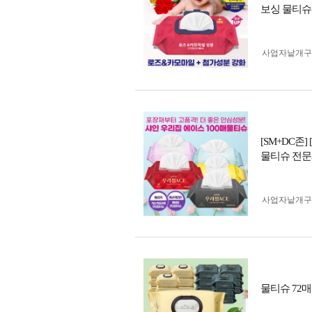
보싱 물티슈 
사업자 낱개
[SM+DC존
물티슈 전문제
사업자 낱개
물티슈 72