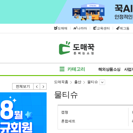
|
|
|
도매매
나까마
교육센터
에그돔
카테고리
해외상품소싱
사업
도매꾹홈
출산
물티슈
전체보기
물티슈
캡형
혼합세트