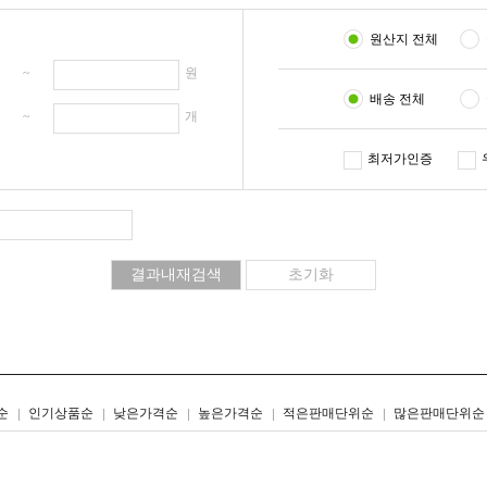
원산지 전체
원 ~
원
배송 전체
개 ~
개
최저가인증
리스트형
갤러리형
순
인기상품순
낮은가격순
높은가격순
적은판매단위순
많은판매단위순