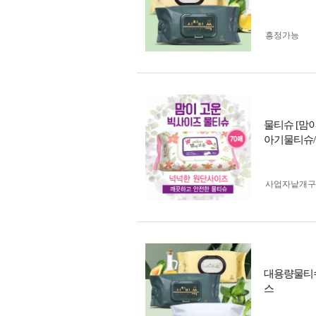
흥정가능
물티슈 [맘
아기물티슈/
사업자 낱개
대용량물티슈
스