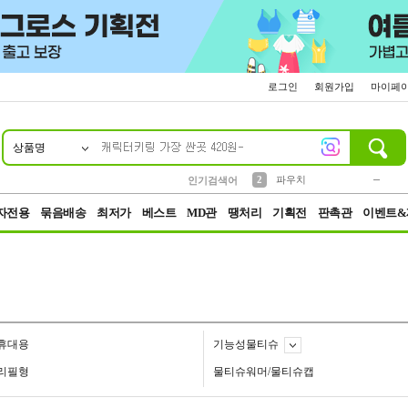
로그인
회원가입
마이페
상품명
10
1
4
5
6
7
8
9
키링
미니
말랑이
선풍기
가방
양말
짱구
텀블러
23
2
1
1
7
3
2
파우치
인기검색어
3
모자
자전용
묶음배송
최저가
베스트
MD관
땡처리
기획전
판촉관
이벤트&
휴대용
기능성물티슈
리필형
물티슈워머/물티슈캡