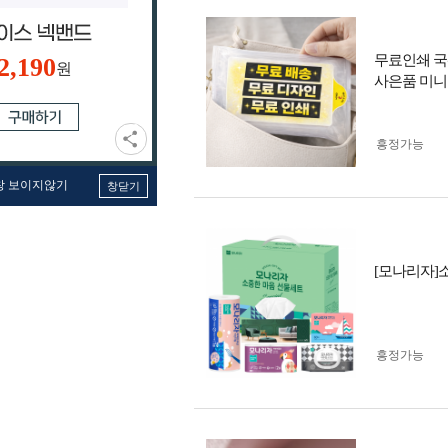
무료인쇄 국
2,190
원
사은품 미니
흥정가능
창 보이지않기
창닫기
[모나리자]
흥정가능