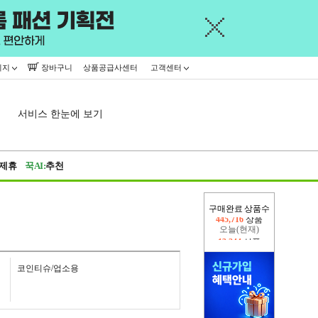
이지
장바구니
상품공급사센터
고객센터
서비스 한눈에 보기
제휴
꾹AI:
추천
구매완료 상품수
오늘(현재)
13,244
상품
어제
445,716
상품
코인티슈/업소용