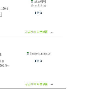
보노리빙
원
(bonoliving)
소
150
개
1
등급
송
공급사의
다른상품
bluesolcommerce
원
1
가능
등급
,500
원~
공급사의
다른상품