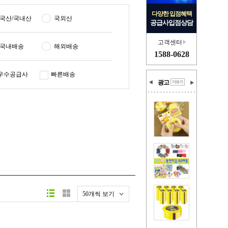
다양한 입점혜택
국산/국내산
국외산
공급사입점상담
고객센터
국내배송
해외배송
1588-0628
우수공급사
빠른배송
광고
50개씩 보기