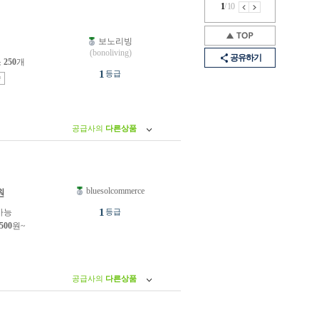
1
/
10
보노리빙
원
(bonoliving)
공유하기
소
250
개
1
등급
송
공급사의
다른상품
bluesolcommerce
원
1
가능
등급
,500
원~
공급사의
다른상품