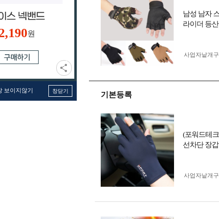
남성 남자 
라이더 등산
2,190
원
사업자 낱개
창 보이지않기
창닫기
기본등록
(포워드테크
선차단 장갑
사업자 낱개