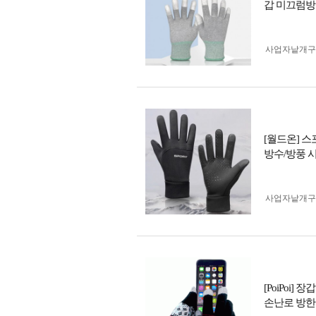
갑 미끄럼방
사업자 낱개
[월드온] 
방수/방풍 
사업자 낱개
[PoiPoi
손난로 방한