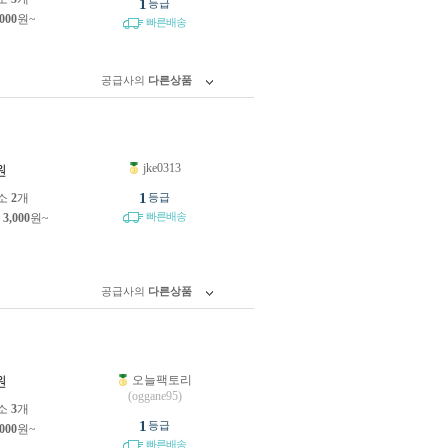
1
등급
,000
원~
빠른배송
공급사의
다른상품
jke0313
원
1
소
2
개
등급
빠른배송
제
3,000
원~
공급사의
다른상품
오늘팩토리
원
(oggane95)
소
3
개
1
등급
,000
원~
빠른배송