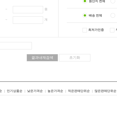
원산지 전체
원 ~
원
배송 전체
개 ~
개
최저가인증
리스트형
갤러리형
순
인기상품순
낮은가격순
높은가격순
적은판매단위순
많은판매단위순