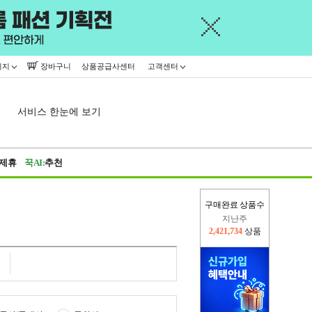
이지
장바구니
상품공급사센터
고객센터
서비스 한눈에 보기
제휴
꾹AI:
추천
구매완료 상품수
오늘(현재)
347,661
상품
지난주
2,421,734
상품