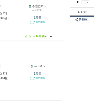
1
/
9
수안컴퍼니
원
(ele3199)
소
3
개
1
등급
,000
원~
공유하기
빠른배송
공급사의
다른상품
core9865
원
1
소
2
개
등급
빠른배송
,000
원