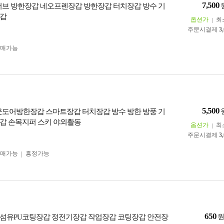
7,500
러브 방한장갑 네오프렌장갑 방한장갑 터치장갑 방수 기
장갑
옵션가
최
주문시결제
3
구매가능
5,500
웃도어방한장갑 스마트장갑 터치장갑 방수 방한 방풍 기
갑 손목지퍼 스키 야외활동
옵션가
최
주문시결제
3
구매가능
흥정가능
650
섬유PU코팅장갑 정전기장갑 작업장갑 코팅장갑 안전장