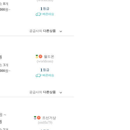
(worldcom)
소
8
개
1
등급
,000
원~
빠른배송
공급사의
다른상품
월드온
원
(worldcom)
소
3
개
1
등급
,000
원~
빠른배송
공급사의
다른상품
원 ~
조선거상
원
(rmffla79)
소
5
개