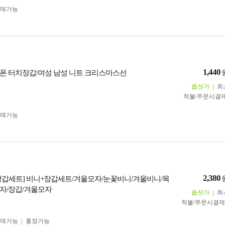
구매가능
1,440
폰 터치장갑/여성 남성 니트 크리스마스선
옵션가
최
착불/주문시결
구매가능
2,380
장갑세트] 비니+장갑세트/겨울모자/눈꽃비니/겨울비니/목
자/장갑/겨울모자
옵션가
최
착불/주문시결
구매가능
흥정가능