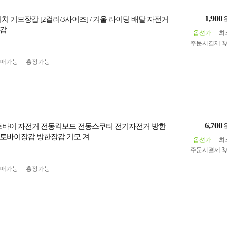
1,900
치 기모장갑 [2컬러/3사이즈] / 겨울 라이딩 배달 자전거
장갑
옵션가
최
주문시결제
3
구매가능
흥정가능
6,700
토바이 자전거 전동킥보드 전동스쿠터 전기자전거 방한
토바이장갑 방한장갑 기모 겨
옵션가
최
주문시결제
3
구매가능
흥정가능