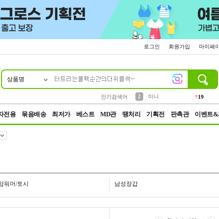
로그인
회원가입
마이페
상품명
10
1
4
5
6
7
8
9
가방
양말
텀블러
짱구
말랑이
장갑
선풍기
생수
14
30
10
3
6
1
4
8
2
미니
인기검색어
19
3
키링
19
자전용
묶음배송
최저가
베스트
MD관
땡처리
기획전
판촉관
이벤트&
암워머/토시
남성장갑