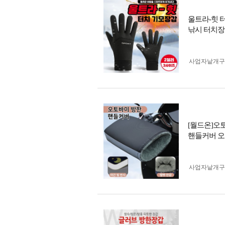
울트라-힛 터
낚시 터치
사업자 낱개
[월드온]오
핸들커버 오
사업자 낱개