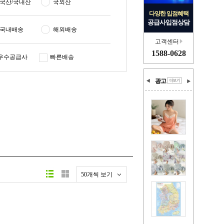
국산/국내산
국외산
다양한 입점혜택
공급사입점상담
국내배송
해외배송
고객센터
1588-0628
우수공급사
빠른배송
광고
50개씩 보기