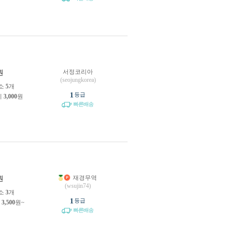
서정코리아
원
(seojungkorea)
소
5
개
1
등급
제
3,000
원
빠른배송
재경무역
원
(wsujin74)
소
3
개
1
등급
제
3,500
원~
빠른배송