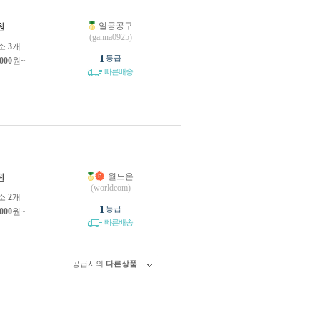
일공공구
원
(ganna0925)
소
3
개
1
등급
,000
원~
빠른배송
월드온
원
(worldcom)
소
2
개
1
등급
,000
원~
빠른배송
공급사의
다른상품