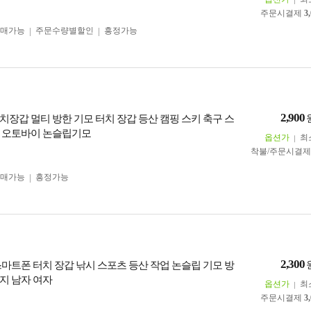
주문시결제
3
구매가능
주문수량별할인
흥정가능
2,900
치장갑 멀티 방한 기모 터치 장갑 등산 캠핑 스키 축구 스
 오토바이 논슬립기모
옵션가
최
착불/주문시결
구매가능
흥정가능
2,300
스마트폰 터치 장갑 낚시 스포츠 등산 작업 논슬립 기모 방
지 남자 여자
옵션가
최
주문시결제
3