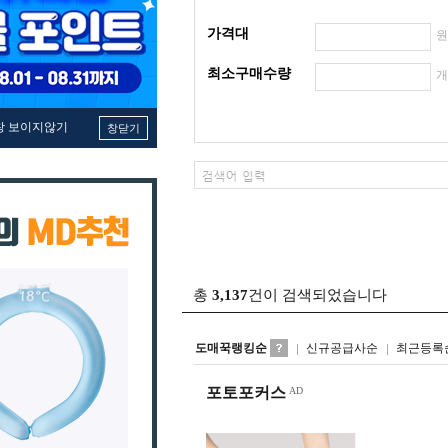
가격대
최소구매수량
창 보이지않기
창닫기
총
3,137
건이 검색되었습니다
도매꾹랭킹순
신규공급사순
최근등록
포토포커스