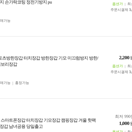
지 손가락코팅 정전기방지 pu
옵션가
최
주문시결제
3
구매가능
2,200
스포츠방한장갑 터치장갑 방한장갑 기모 미끄럼방지 방한/
시보리장갑
옵션가
최
주문시결제
3
구매가능
흥정가능
최저 990
] 장갑 스마트폰장갑 터치장갑 기모장갑 캠핑장갑 겨울 핫팩
1,000
장갑 남녀공용 당일출고
옵션가
최