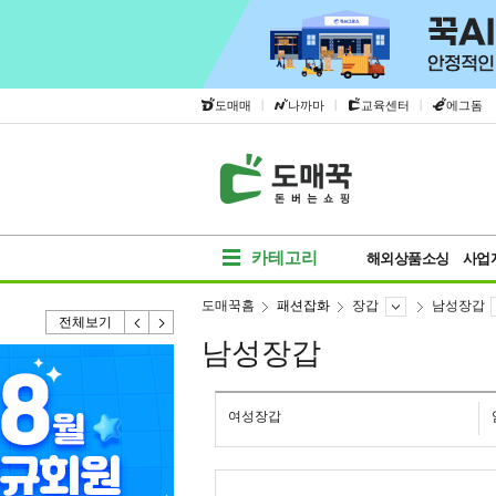
|
|
|
도매매
나까마
교육센터
에그돔
카테고리
해외상품소싱
사업
도매꾹홈
패션잡화
장갑
남성장갑
전체보기
남성장갑
여성장갑