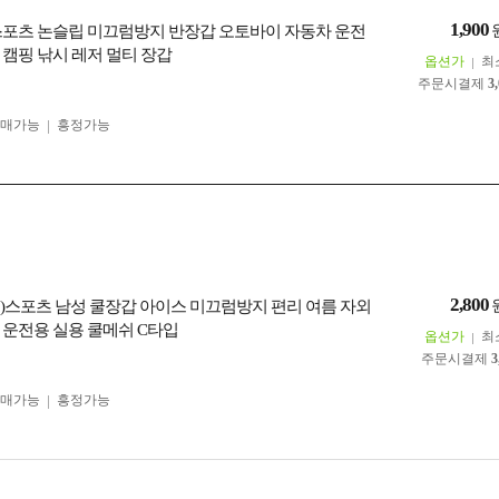
1,900
스포츠 논슬립 미끄럼방지 반장갑 오토바이 자동차 운전
 캠핑 낚시 레저 멀티 장갑
옵션가
최
주문시결제
3
구매가능
흥정가능
2,800
)스포츠 남성 쿨장갑 아이스 미끄럼방지 편리 여름 자외
 운전용 실용 쿨메쉬 C타입
옵션가
최
주문시결제
3
구매가능
흥정가능