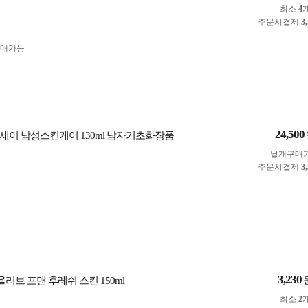
최소
4
주문시결제
3
구매가능
24,500
세이 남성스킨케어 130ml 남자기초화장품
낱개구매
주문시결제
3
3,230
올리브 포맨 후레쉬 스킨 150ml
최소
2