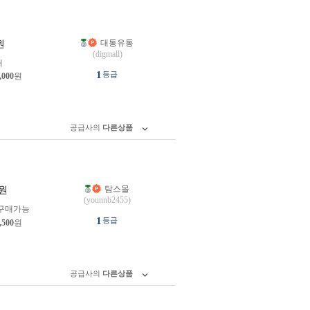
대통유통
원
(digmall)
개
1
등급
,000
원
공급사의
다른상품
탐스몰
원
(younnb2455)
구매가능
1
등급
,500
원
공급사의
다른상품