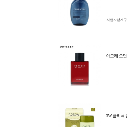
사업자 낱개
아모레 오딧
3W 클리닉 