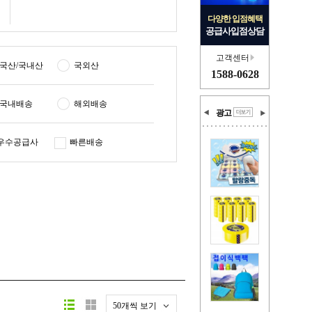
다양한 입점혜택
공급사입점상담
고객센터
국산/국내산
국외산
1588-0628
국내배송
해외배송
광고
우수공급사
빠른배송
50개씩 보기