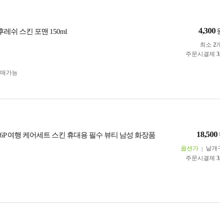
4,300
후레쉬 스킨 포맨 150ml
최소
2
주문시결제
3
구매가능
18,500
6P 여행 케어세트 스킨 휴대용 필수 뷰티 남성 화장품
옵션가
낱개
주문시결제
3