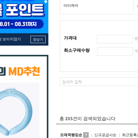
아이케어
가격대
창 보이지않기
창닫기
최소구매수량
총
215
건이 검색되었습니다
도매꾹랭킹순
신규공급사순
최근등록