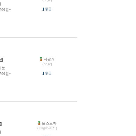
(bngc)
개
1
등급
,500
원~
저팔개
원
(bngc)
가능
1
등급
,500
원~
올스토아
원
(jungdo2021)
개