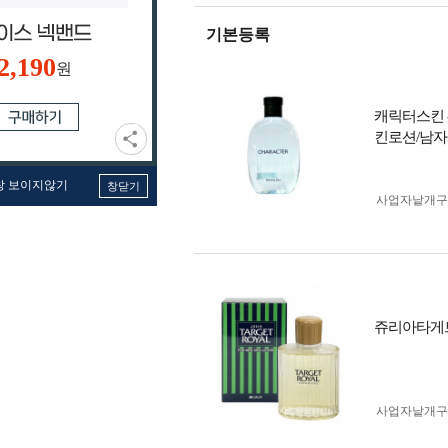
기본등록
2,190
원
캐릭터스킨 
킨로션/남
창 보이지않기
창닫기
사업자 낱개
쥬리아타게트 
사업자 낱개