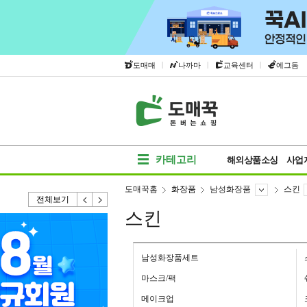
|
|
|
도매매
나까마
교육센터
에그돔
카테고리
해외상품소싱
사업
도매꾹홈
화장품
남성화장품
스킨
전체보기
스킨
남성화장품세트
마스크/팩
메이크업