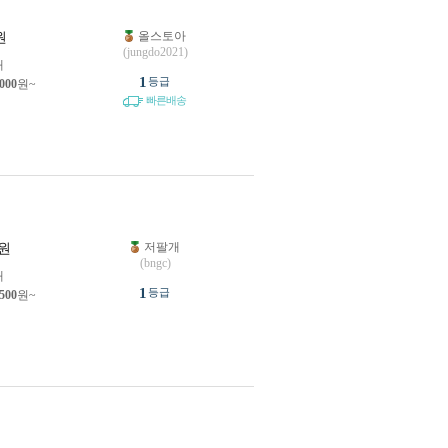
올스토아
원
(jungdo2021)
개
1
등급
,000
원~
빠른배송
저팔개
원
(bngc)
개
1
등급
,500
원~