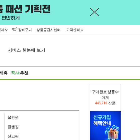
이지
장바구니
상품공급사센터
고객센터
서비스 한눈에 보기
제휴
꾹AI:
추천
구매완료 상품수
오늘(현재)
330,289
상품
어제
445,716
상품
올인원
클렌징
선크림