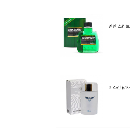
멘넨 스킨브레
미소진 남자 