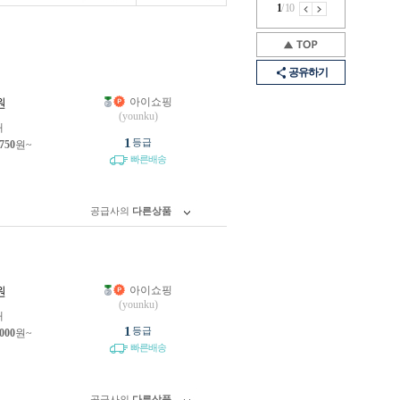
1
/
10
공유하기
아이쇼핑
원
(younku)
개
1
등급
,750
원~
빠른배송
공급사의
다른상품
아이쇼핑
원
(younku)
개
1
등급
,000
원~
빠른배송
공급사의
다른상품