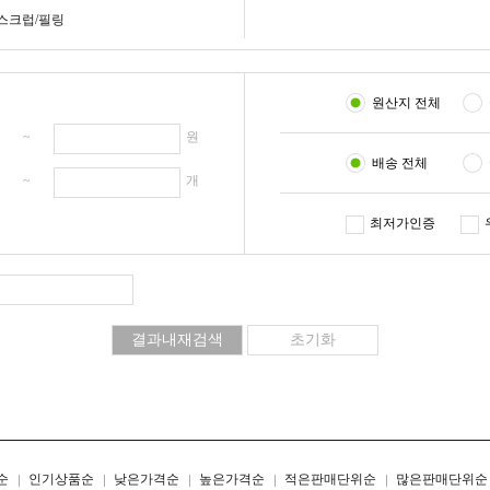
스크럽/필링
원산지 전체
원 ~
원
배송 전체
개 ~
개
최저가인증
리스트형
갤러리형
순
인기상품순
낮은가격순
높은가격순
적은판매단위순
많은판매단위순