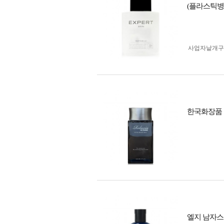
(플라스틱병
사업자 낱개
한국화장품 
엘지 남자스