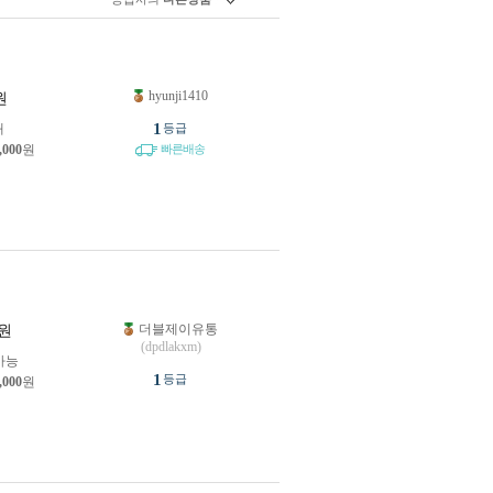
hyunji1410
원
1
개
등급
,000
원
빠른배송
더블제이유통
원
(dpdlakxm)
가능
1
등급
,000
원