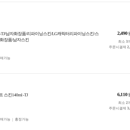
2,490
-TJ/남자화장품/리파이닝스킨/LG캐릭터리파이닝스킨/스
자화장품/남자스킨
최소
3
주문시결제
2
구매가능
6,110
스킨140ml -TJ
최소
2
주문시결제
3
구매가능
흥정가능