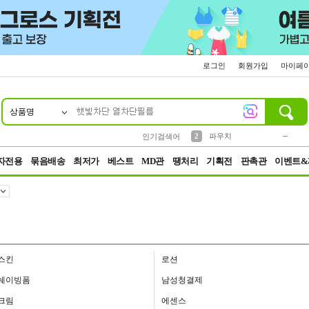
로그인
회원가입
마이페
상품명
10
1
4
5
6
7
8
9
키링
미니
말랑이
선풍기
가방
양말
짱구
텀블러
23
2
1
1
7
3
2
파우치
인기검색어
3
모자
자전용
묶음배송
최저가
베스트
MD관
땡처리
기획전
판촉관
이벤트&
스킨
로션
쉐이빙폼
남성청결제
크림
에센스