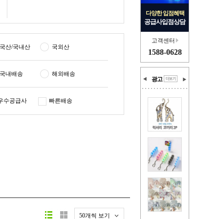
다양한 입점혜택
공급사입점상담
고객센터
국산/국내산
국외산
1588-0628
국내배송
해외배송
광고
우수공급사
빠른배송
50개씩 보기