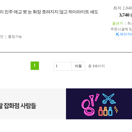
최저 2,84
리 진주 애교 붓 눈 화장 흐려지지 않고 하이라이트 섀도
3,740
옵션가
최
주문시결제
5
해외직
인
흥정가능
1
총
1
페이지