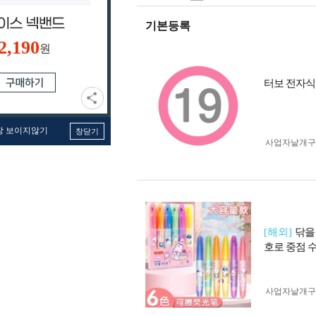
기본등록
2,190
원
터보 전자식 
창 보이지않기
창닫기
사업자 낱개
[해외]
닦을
호로 중점 
사업자 낱개