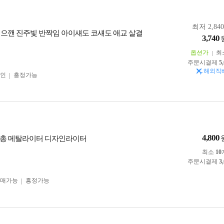
최저 2,84
 으깬 진주빛 반짝임 아이섀도 코섀도 애교 살결
3,740
옵션가
최
주문시결제
5
해외직
인
흥정가능
4,800
권총 메탈라이터 디자인라이터
최소
10
주문시결제
3
구매가능
흥정가능