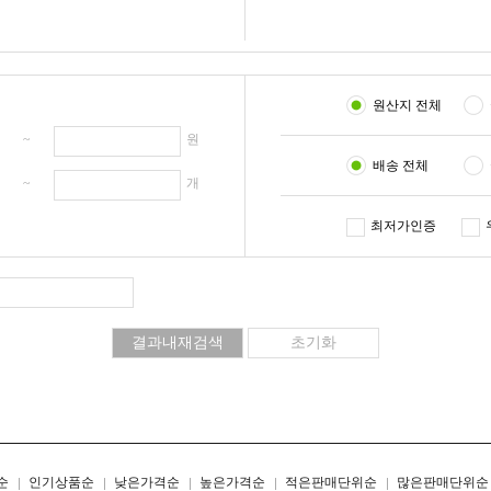
원산지 전체
원 ~
원
배송 전체
개 ~
개
최저가인증
리스트형
갤러리형
순
인기상품순
낮은가격순
높은가격순
적은판매단위순
많은판매단위순