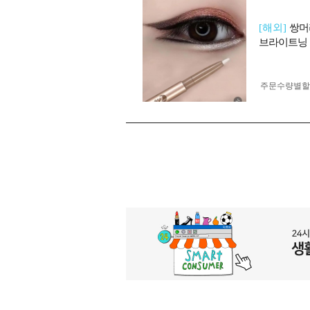
[해외]
쌍머
브라이트닝
주문수량별할