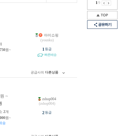
1
/
9
공유하기
아이쇼핑
원
(younku)
개
1
등급
,750
원~
빠른배송
공급사의
다른상품
0원 ~
zshop004
원
(zshop004)
소
2
개
2
등급
,000
원~
배송