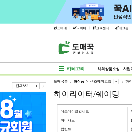
|
|
|
도매매
나까마
교육센터
에그돔
카테고리
해외상품소싱
사업
도매꾹홈
화장품
색조메이크업
하이
전체보기
하이라이터/쉐이딩
색조메이크업세트
아이섀도
립틴트