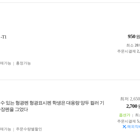
950
-T1
최소
20
주문시결제
2
구매가능
흥정가능
최저 2,65
 수 있는 형광펜 형광표시펜 학생은 대용량 양두 컬러 기
2,700
수장펜을 그었다
옵션가
최
주문시결제
5
해외직
구매가능
주문수량별할인