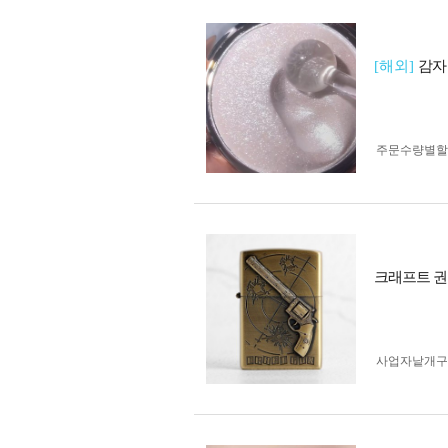
[해외]
감자
주문수량별할
크래프트 
사업자 낱개