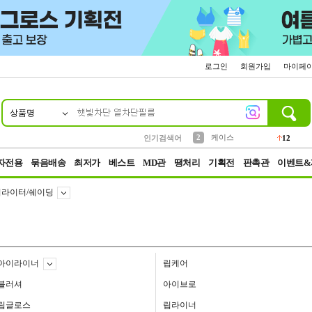
로그인
회원가입
마이페
상품명
10
1
4
5
6
7
8
9
파우치
등산
벨트
실리콘
양말
모자
양산
여성패션
152
395
555
12
1
1
5
3
2
케이스
인기검색어
12
3
생수
454
자전용
묶음배송
최저가
베스트
MD관
땡처리
기획전
판촉관
이벤트&
라이터/쉐이딩
아이라이너
립케어
블러셔
아이브로
립글로스
립라이너