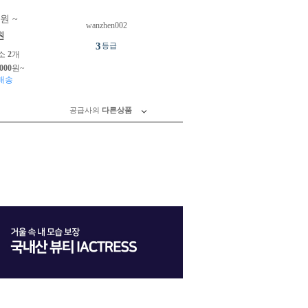
0원 ~
wanzhen002
원
3
등급
소
2
개
,000
원~
배송
공급사의
다른상품