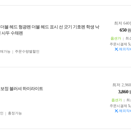
최저 640
 더블 헤드 형광펜 더블 헤드 표시 선 긋기 기호펜 학생 낙
650
펜 사두 수채펜
옵션가
최
주문시결제
5
해외직
구매가능
주문수량별할인
최저 2,96
 보정 블러셔 하이라이트
3,860
옵션가
최
주문시결제
5
해외직
인
흥정가능