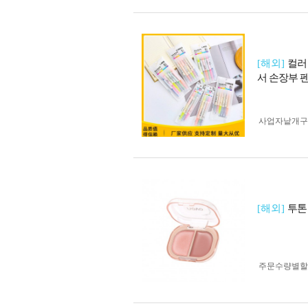
[해외]
컬러
서 손장부 
사업자 낱개
[해외]
투톤
주문수량별할