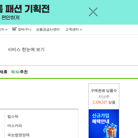
이지
장바구니
상품공급사센터
고객센터
서비스 한눈에 보기
제휴
꾹AI:
추천
구매완료 상품수
지난주
2,326,527
상품
이번주
2,275,852
상품
립스틱
마스카라
속눈썹영양제