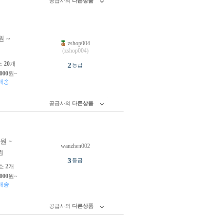
공급사의
다른상품
원 ~
zshop004
원
(zshop004)
소
20
개
2
등급
,000
원~
배송
공급사의
다른상품
0원 ~
wanzhen002
원
3
등급
소
2
개
,000
원~
배송
공급사의
다른상품