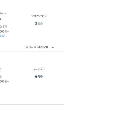
0원 ~
wanzhen002
원
3
등급
소
2
개
,000
원~
배송
공급사의
다른상품
goodpic2
원
9
개
등급
,000
원~