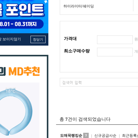
하이라이터/쉐이딩
가격대
창 보이지않기
창닫기
최소구매수량
총
7
건이 검색되었습니다
도매꾹랭킹순
신규공급사순
최근등록