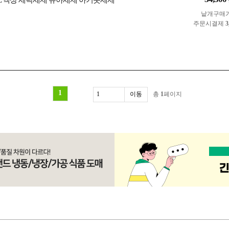
3L 액상 세탁세제 유아세제 아기옷세제
낱개구매
주문시결제
3
1
총
1
페이지