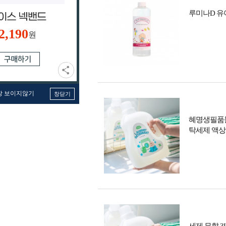
루미나D 유
2,190
원
창 보이지않기
창닫기
혜명생필품몰
탁세제 액상