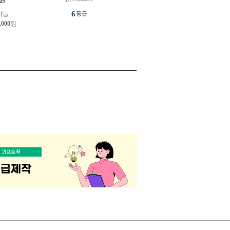
6
가능
등급
,000
원