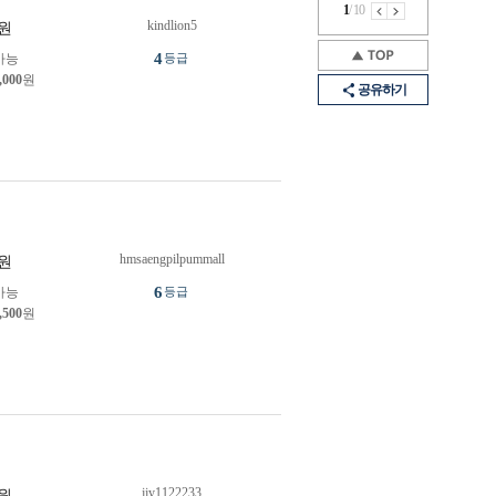
1
/
10
kindlion5
원
4
가능
등급
,000
원
공유하기
hmsaengpilpummall
원
6
가능
등급
,500
원
jjy1122233
원