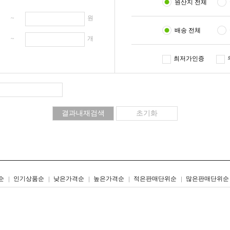
원산지 전체
원 ~
원
배송 전체
개 ~
개
최저가인증
리스트형
갤러리형
순
인기상품순
낮은가격순
높은가격순
적은판매단위순
많은판매단위순