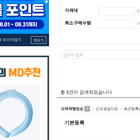
가격대
최소구매수량
창 보이지않기
창닫기
총
3
건이 검색되었습니다
도매꾹랭킹순
신규공급사순
최근등록
기본등록