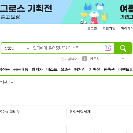
로그인
회원가입
마이페
상품명
10
1
4
5
6
7
8
9
키링
미니
말랑이
선풍기
가방
양말
짱구
텀블러
23
2
1
1
7
3
2
파우치
인기검색어
3
모자
자전용
묶음배송
최저가
베스트
MD관
땡처리
기획전
판촉관
이벤트&
탁세제
유아세탁비누
유아세탁세제