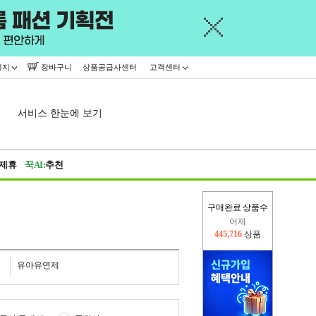
이지
장바구니
상품공급사센터
고객센터
서비스 한눈에 보기
제휴
꾹AI:
추천
구매완료 상품수
어제
445,716
상품
오늘(현재)
331,469
상품
유아유연제