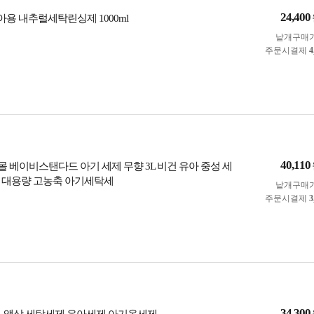
24,400
아용 내추럴세탁린싱제 1000ml
낱개구매
주문시결제
4
40,110
 베이비스탠다드 아기 세제 무향 3L 비건 유아 중성 세
 대용량 고농축 아기세탁세
낱개구매
주문시결제
3
34,300