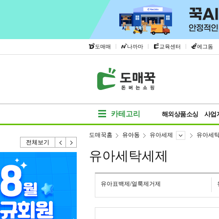
|
|
|
도매매
나까마
교육센터
에그돔
카테고리
해외상품소싱
사업
도매꾹홈
유아동
유아세제
유아세
전체보기
유아세탁세제
유아표백제/얼룩제거제