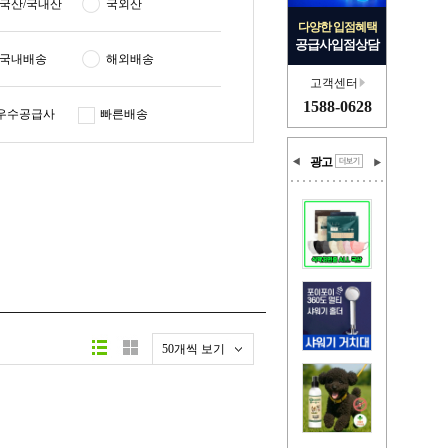
국산/국내산
국외산
다양한 입점혜택
공급사입점상담
국내배송
해외배송
고객센터
1588-0628
우수공급사
빠른배송
광고
50개씩 보기