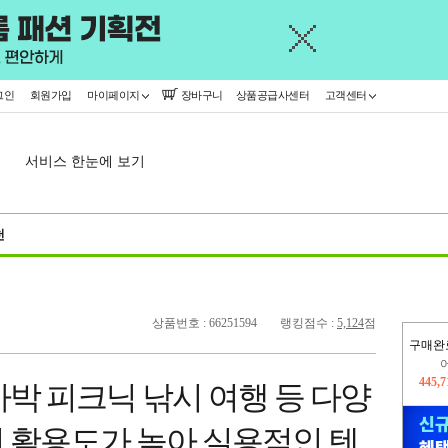
그인
회원가입
마이페이지
장바구니
상품공급사센터
고객센터
서비스 한눈에 보기
천
상품번호 : 66251594
랭킹점수 :
5,124
점
구매완
오늘
369,
박 피크닉 낚시 여행 등 다양
445,
 활용도가 높아 실용적인 텐