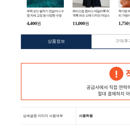
부력 보드 발차기 연습이나 수
레이스업 원피스 데일리룩 하
책가방 
영 자세 교정 등 다양한 수영
객룩 퍼프 소매 디자인 여성스
리 가방이
연습에 활용할 수 있는 보조
러운 여리여리한 드레스
한 분위
4,400
11,000
1,750
원
원
장비
라 키링
구매후기
상품정보
상세설명 이미지 사용여부
사용허용