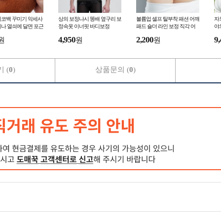
에코백 꾸미기 악세사
상의 보정나시 똥배 옆구리 보
볼륨업 셀프 탈부착 패션 어깨
자
나 열쇠에 달면 포근
정속옷 이너핏 바디보정
패드 숄더 라인 보정 직각 어
야
기를 더해주는 카피바
좁 체형 커버 슬림핏 연예인핏
버
4,950
2,200
9,
원
원
원
촬영용 소품
조
 (
0
)
상품문의 (
0
)