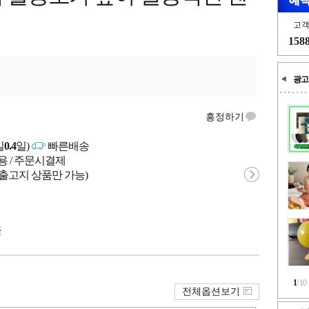
고
158
광고
흥정하기
일
0.4
일)
빠른배송
용 / 주문시결제
 출고지 상품만 가능)
국
1
/
10
전체옵션보기