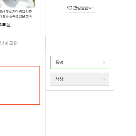
관심공급사
외선 햇빛 차단 썬캡 각종
외 활동 필수품 넓은 챙 커
 모자 사계절 사용 사이즈
400
원
절 가능
반품교환
품명
색상