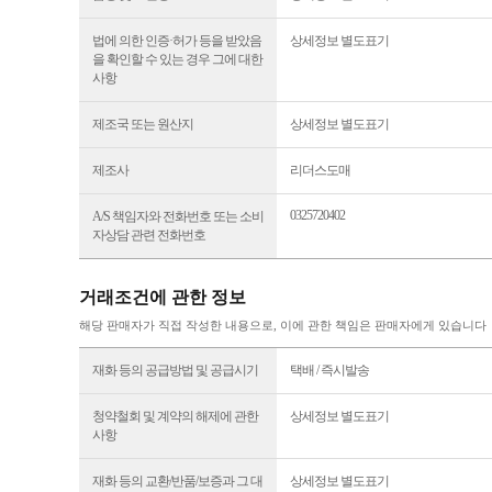
법에 의한 인증·허가 등을 받았음
상세정보 별도표기
을 확인할 수 있는 경우 그에 대한
사항
제조국 또는 원산지
상세정보 별도표기
제조사
리더스도매
0325720402
A/S 책임자와 전화번호 또는 소비
자상담 관련 전화번호
거래조건에 관한 정보
해당 판매자가 직접 작성한 내용으로, 이에 관한 책임은 판매자에게 있습니다
재화 등의 공급방법 및 공급시기
택배 / 즉시발송
청약철회 및 계약의 해제에 관한
상세정보 별도표기
사항
재화 등의 교환/반품/보증과 그 대
상세정보 별도표기