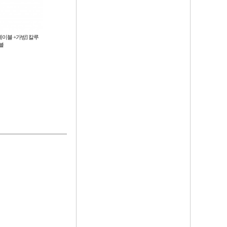
테이블 +가방] 칼루
[(전면+옆면)사이드월] 칼루스 타프
[캠핑월넛테이블+전용가방] 칼루
이블
스 테이블
28,500
39,800
원
원