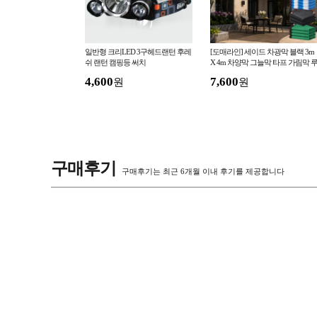
핑 요리용 토치 휴대용
일반형 크리LED 3구헤드랜턴 후레
[도매라인] 세이드 차광막 블랙 3m
쉬 랜턴 캠핑등 써치
X 4m 차양막 그늘막 타프 가림막 
프탑 테라스 옥상 천막 햇빛가림막
4,600
7,600
원
원
구매후기
구매후기는 최근 6개월 이내 후기를 제공합니다