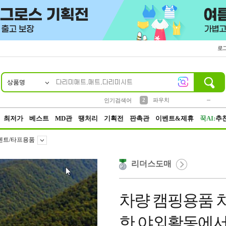
로
상품명
10
1
4
5
6
7
8
9
키링
미니
말랑이
선풍기
가방
양말
짱구
텀블러
23
2
1
1
7
3
2
파우치
인기검색어
3
모자
최저가
베스트
MD관
땡처리
기획전
판촉관
이벤트&제휴
꾹AI:
추
텐트/타프용품
리더스도매
차량 캠핑용품 차
한 야외활동에서