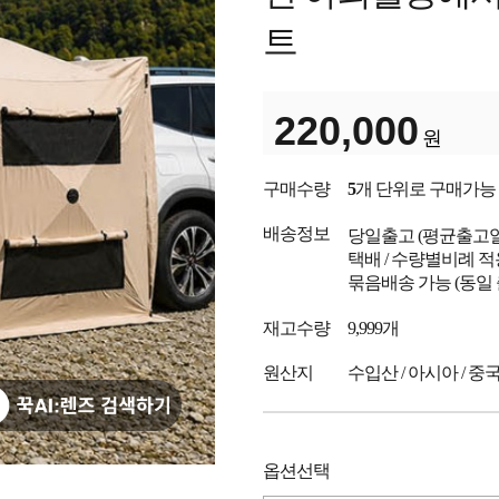
트
220,000
원
구매수량
5
개 단위로 구매가능
배송정보
당일출고
(평균출고
택배 / 수량별비례 적
묶음배송 가능 (동일
재고수량
9,999개
원산지
수입산 / 아시아 / 중
옵션선택