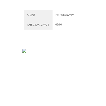
모델명
BM-464 차박텐트
00 / 00
상품포장 부피/무게