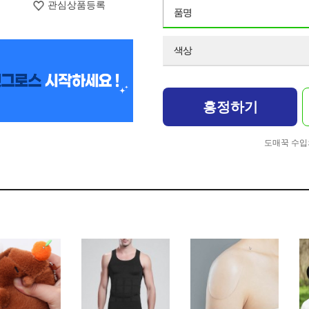
관심상품등록
품명
색상
흥정하기
도매꾹 수입