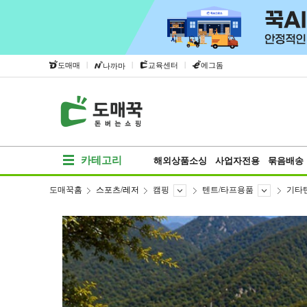
|
|
|
도매매
교육센터
에그돔
나까마
카테고리
해외상품소싱
사업자전용
묶음배송
도매꾹홈
스포츠/레저
캠핑
텐트/타프용품
기타