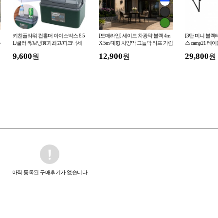
키친플라워 컵홀더 아이스박스 8.5
[도매라인] 세이드 차광막 블랙 4m
[3단 미니 블랙
루
L/쿨러백/보냉효과최고/피크닉세
X 5m 대형 차양막 그늘막 타프 가림
스 camp21 테
트/판촉물/선물세트/홍보/답례품
막 테라스 옥상 천막 햇빛가림막
9,600
12,900
29,800
원
원
원
아직 등록된 구매후기가 없습니다