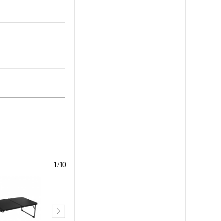
1
/
10