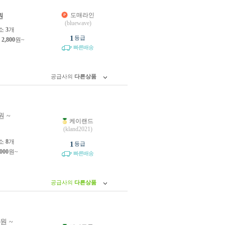
도매라인
원
(bluewave)
소
3
개
1
등급
제
2,800
원~
빠른배송
공급사의
다른상품
원 ~
케이랜드
원
(kland2021)
소
8
개
1
등급
,000
원~
빠른배송
공급사의
다른상품
0원 ~