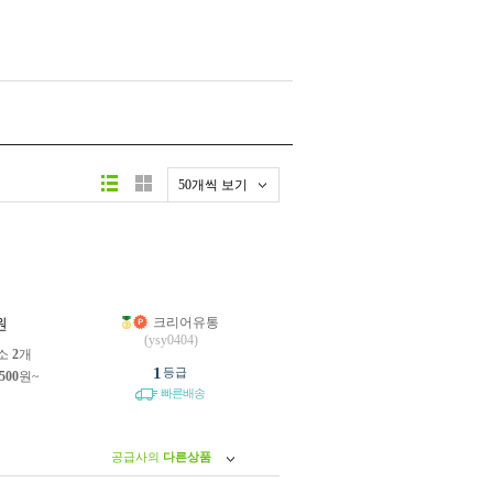
50개씩 보기
크리어유통
원
(ysy0404)
소
2
개
1
등급
,500
원~
빠른배송
공급사의
다른상품