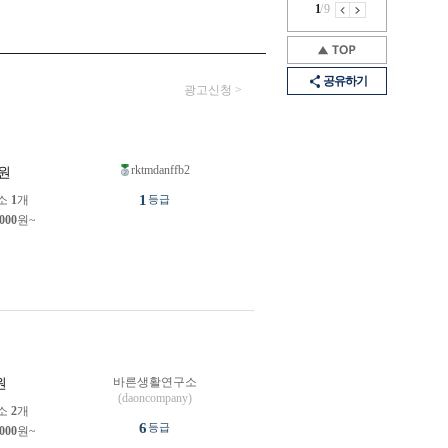
1
/
9
공유하기
광고신청 >
rktmdanffb2
원
1
소
1
개
등급
,000
원~
바른생활연구소
원
(daoncompany)
소
2
개
6
등급
,000
원~