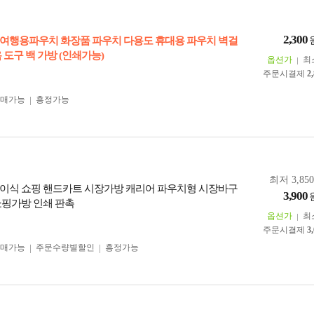
2,300
여행용파우치 화장품 파우치 다용도 휴대용 파우치 벽걸
 도구 백 가방 (인쇄가능)
옵션가
최
주문시결제
2
구매가능
흥정가능
최저 3,85
이식 쇼핑 핸드카트 시장가방 캐리어 파우치형 시장바구
3,900
쇼핑가방 인쇄 판촉
옵션가
최
주문시결제
3
구매가능
주문수량별할인
흥정가능