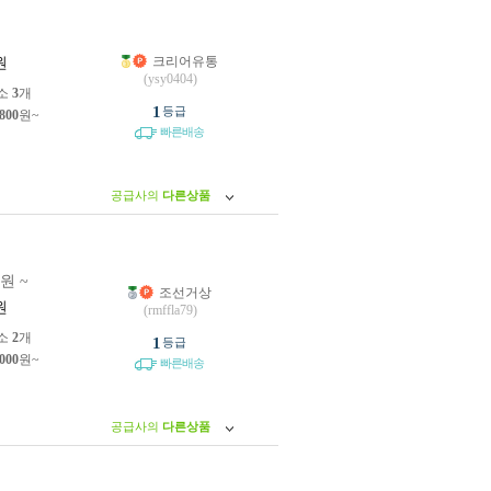
크리어유통
원
(ysy0404)
소
3
개
1
등급
,800
원~
빠른배송
공급사의
다른상품
0원 ~
조선거상
원
(rmffla79)
소
2
개
1
등급
,000
원~
빠른배송
공급사의
다른상품