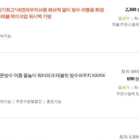
2,300
인기최고*세면파우치10종 패브릭 멀티 방수 여행용 화장
트래블 메이크업 워시백 가방
옵션가
최
착불/주문시결
구매가능
최저 680
폰방수 여름 물놀이 워터파크 테블릿 방수파우치 KK956
690
옵션가
최
주문시결제
3
구매가능
주문수량별할인
흥정가능
최저 6,80