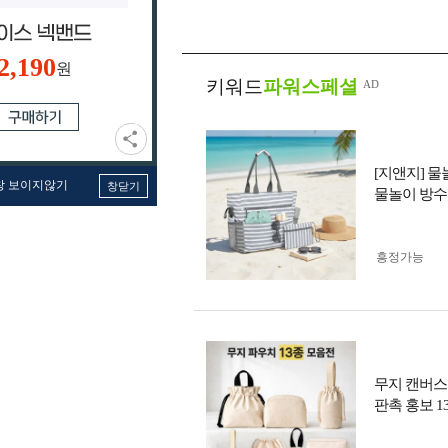
2,190
원
키워드
파워스페셜
[지앤지] 
창 보이지않기
창닫기
물놀이 방수
흥정가능
무지 캔버스
판촉 홍보 