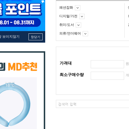
패션잡화
디지털/가전
취미/도서
의류/언더웨어
창 보이지않기
창닫기
가격대
최소구매수량