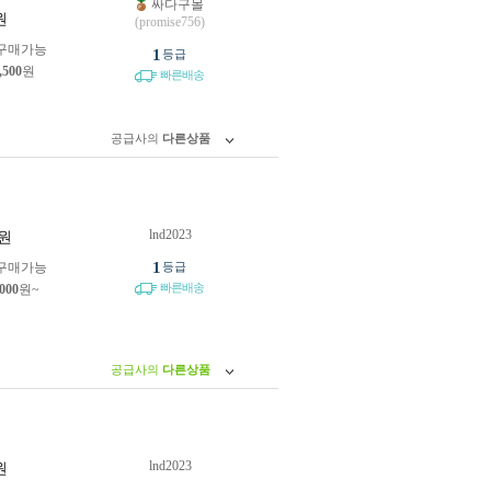
싸다구몰
원
(promise756)
구매가능
1
등급
,500
원
빠른배송
공급사의
다른상품
lnd2023
원
1
구매가능
등급
빠른배송
,000
원~
공급사의
다른상품
lnd2023
원