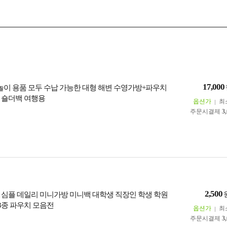
17,000
물놀이 용품 모두 수납 가능한 대형 해변 수영가방+파우치
 숄더백 여행용
옵션가
최
주문시결제
3
2,500
 심플 데일리 미니가방 미니백 대학생 직장인 학생 학원
13종 파우치 모음전
옵션가
최
주문시결제
3