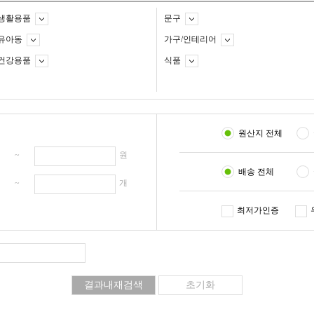
생활용품
문구
유아동
가구/인테리어
건강용품
식품
원산지 전체
원 ~
원
배송 전체
개 ~
개
최저가인증