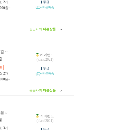
1
소
2
개
등급
빠른배송
,000
원~
공급사의
다른상품
0원 ~
케이랜드
원
(kland2021)
인
1
등급
소
2
개
빠른배송
,000
원~
공급사의
다른상품
0원 ~
케이랜드
원
(kland2021)
소
3
개
1
등급