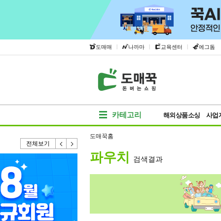
|
|
|
도매매
나까마
교육센터
에그돔
카테고리
해외상품소싱
사업
도매꾹홈
전체보기
파우치
검색결과