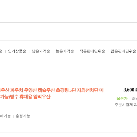
리스트형
갤러리형
순
인기상품순
낮은가격순
높은가격순
적은판매단위순
많은판매단위순
3,600
양우산 파우치 우양산 캡슐우산 초경량 5단 자외선차단 미
가능)방수 휴대용 암막우산
옵션가
최
주문시결제
2
구매가능
흥정가능