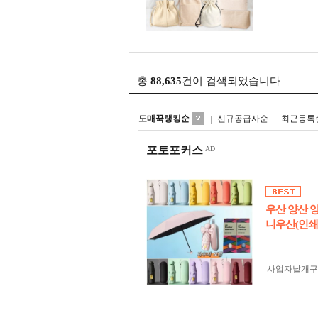
총
88,635
건이 검색되었습니다
도매꾹랭킹순
신규공급사순
최근등록
포토포커스
우산 양산 
니우산(인쇄
사업자 낱개