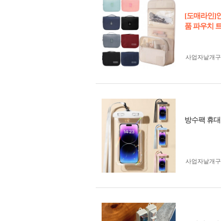
[도매라인]
품 파우치 
사업자 낱개
방수팩 휴대
사업자 낱개