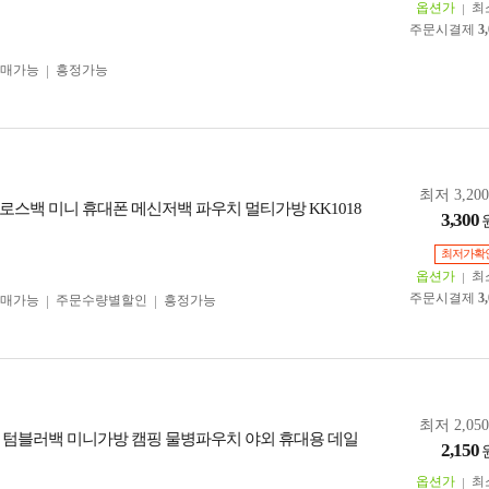
옵션가
최
주문시결제
3
구매가능
흥정가능
최저 3,20
로스백 미니 휴대폰 메신저백 파우치 멀티가방 KK1018
3,300
최저가확
옵션가
최
주문시결제
3
구매가능
주문수량별할인
흥정가능
최저 2,05
 텀블러백 미니가방 캠핑 물병파우치 야외 휴대용 데일
2,150
옵션가
최