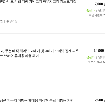
민화 네모 키캡 키링 가방고리 파우치고리 키보드키캡
7,000
옵션가
낱개
주문시결제
2
인
흥정가능
14,900
출고) 무선 매직 헤어빗 고데기 빗고데기 꼬리빗 집게 파우
트 브러쉬 휴대용 여행 헤어
옵션가
낱개
주문시결제
3
2,500
장품 파우치 여행용 휴대용 확장형 수납 여행용 가방