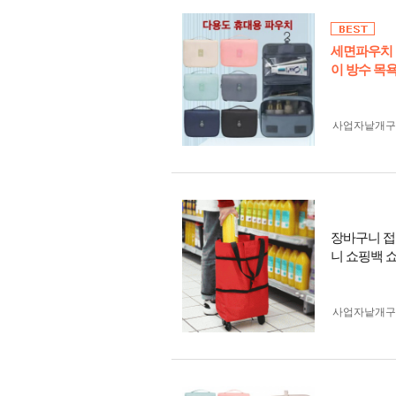
세면파우치 
이 방수 목욕
사업자 낱개
장바구니 접
니 쇼핑백 
사업자 낱개