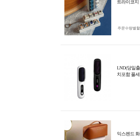
트라이코지 
주문수량별할
LND(당일
치포함 풀세
익스펜드 화