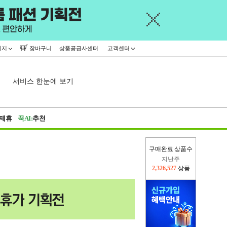
이지
장바구니
상품공급사센터
고객센터
서비스 한눈에 보기
제휴
꾹AI:
추천
구매완료 상품수
이번주
2,289,807
상품
지난주
2,326,527
상품