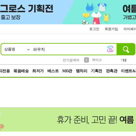
로그인
회원가입
마이페
상품명
10
1
4
5
6
7
8
9
파우치
등산
벨트
실리콘
양말
모자
양산
여성패션
152
395
555
12
1
1
5
3
2
케이스
인기검색어
12
3
생수
454
자전용
묶음배송
최저가
베스트
MD관
땡처리
기획전
판촉관
이벤트&