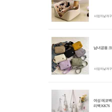
사업자 낱개
남녀공용 크
사업자 낱개
여성 에코백
리백 KK76