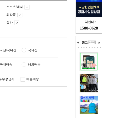
스포츠/레저
다양한 입점혜택
공급사입점상담
화장품
고객센터
출산
1588-0628
광고
국산/국내산
국외산
국내배송
해외배송
우수공급사
빠른배송