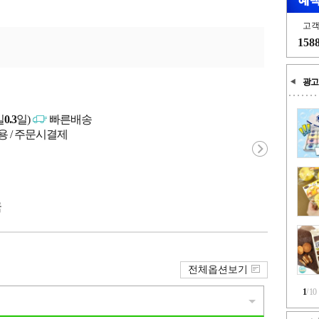
고
158
광고
일
0.3
일)
빠른배송
용 / 주문시결제
국
전체옵션보기
1
/
10