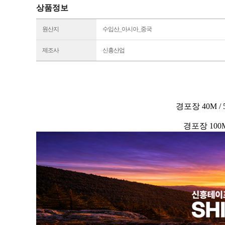
상품정보
원산지
수입산_아시아_중국
제조사
신흥산업
경포장 40M / 
경포장 100M