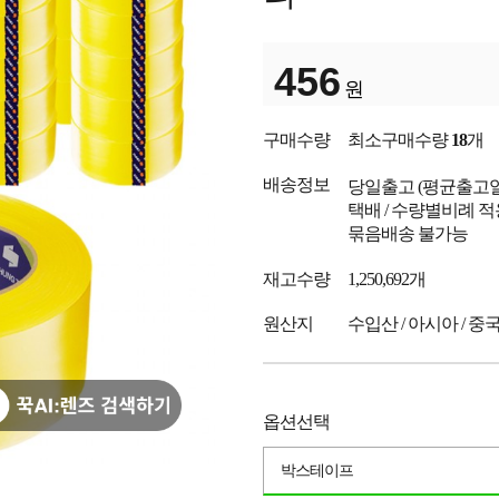
456
원
구매수량
최소구매수량
18
개
배송정보
당일출고
(평균출고
택배 / 수량별비례 적
묶음배송 불가능
재고수량
1,250,692개
원산지
수입산 / 아시아 / 중
옵션선택
박스테이프