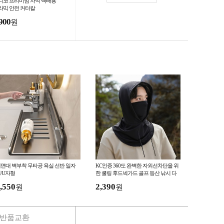
니코 프리미엄 자석 택배용
라믹 안전 커터칼
900
원
면대 벽부착 무타공 욕실 선반 일자
KC인증 360도 완벽한 자외선차단을 위
/U자형
한 쿨링 후드넥가드 골프 등산 낚시 다
용도 마스크 쿨마스크 페이스커
,550
2,390
원
원
반품교환