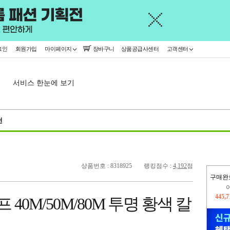
그인
회원가입
마이페이지
장바구니
상품공급사센터
고객센터
서비스 한눈에 보기
천
상품번호 : 8318925
랭킹점수 :
4,192
점
구매완
오늘
378,
 40M/50M/80M 투명 황색 칼
445,