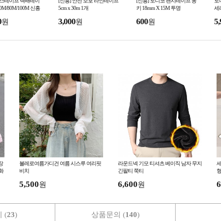
박스테이프 택배테이
[신흥] 안전 보호 라인테이프
[신흥] 토니코 팬시테이프 몽
토
50M/80M/100M 신흥
5cm x 30m 1개
키 18mm X 15M 투명
세
터기 테이프 디스펜서
0
3,000
600
5,
원
원
원
장
볼레로여름가디건 여름 시스루 여리핏
라운드넥 기모 티셔츠 베이직 남자 무지
세
화
비치
긴팔티 쭉티
형
5,500
6,600
6
원
원
 (
23
)
상품문의 (
140
)