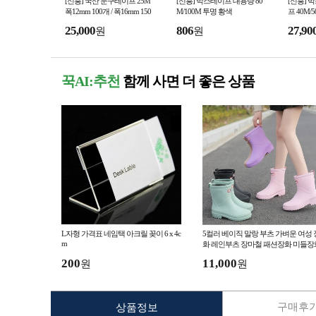
[신흥] 국산 문구테이프 25M
[신흥] 박스테이프 대용량 80
[신흥] 
폭12mm 100개 / 폭16mm 150
M/100M 투명 황색
프 40M/
개 / 폭24mm 200개
고급 커
25,000
806
27,90
원
원
꾹AI:추천
함께 사면 더 좋은 상품
L자형 가격표 네임택 아크릴 꽂이 6 x 4c
5컬러 베이직 말랑 부츠 가벼운 여성 
m
화 레인부츠 장마철 패션장화 미들장
작업화 성인부츠 비 눈
200
11,000
원
원
구매후기
상품정보