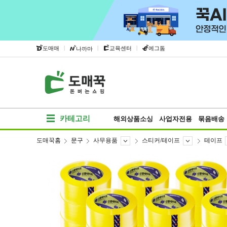
|
|
|
도매매
교육센터
에그돔
나까마
카테고리
해외상품소싱
사업자전용
묶음배송
도매꾹홈
문구
사무용품
스티커/테이프
테이프