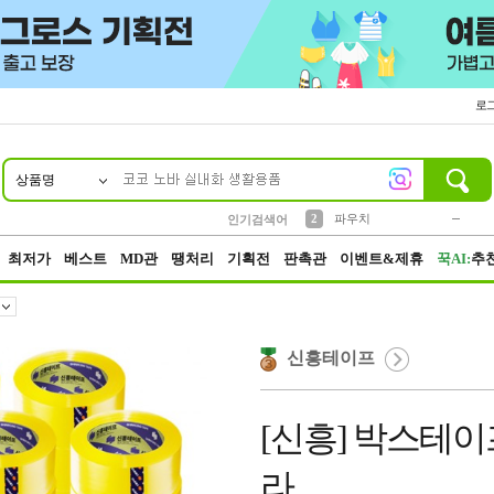
로
상품명
10
1
4
5
6
7
8
9
키링
미니
말랑이
선풍기
가방
양말
짱구
텀블러
23
2
1
1
7
3
2
파우치
인기검색어
3
모자
최저가
베스트
MD관
땡처리
기획전
판촉관
이벤트&제휴
꾹AI:
추
신흥테이프
[신흥] 박스테이프
라