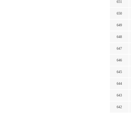
651
650
649
648
647
646
645
644
643
642