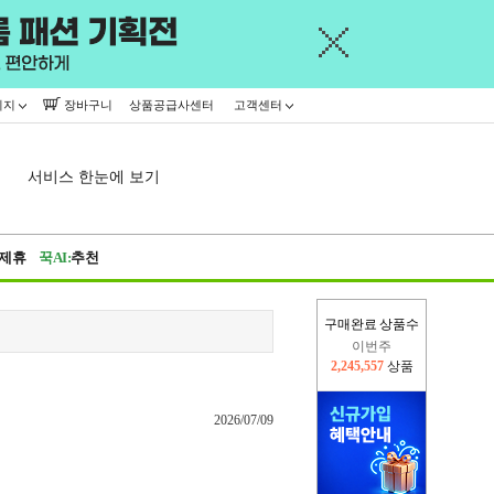
이지
장바구니
상품공급사센터
고객센터
서비스 한눈에 보기
제휴
꾹AI:
추천
구매완료 상품수
이번주
2,245,557
상품
지난주
2,326,527
상품
2026/07/09