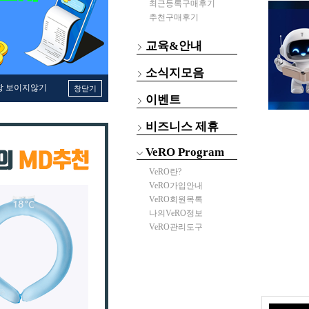
최근등록구매후기
추천구매후기
교육&안내
소식지모음
창 보이지않기
창닫기
이벤트
비즈니스 제휴
VeRO Program
VeRO란?
VeRO가입안내
VeRO회원목록
나의VeRO정보
VeRO관리도구