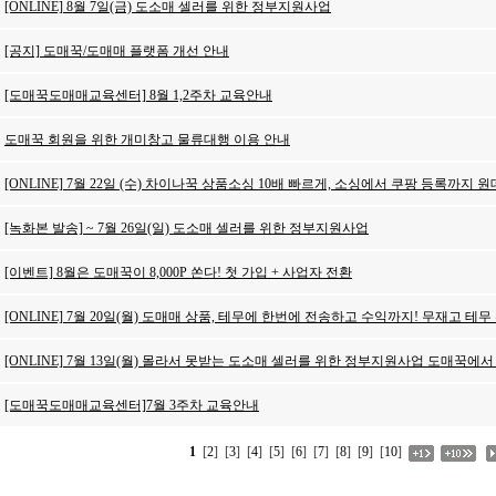
[ONLINE] 8월 7일(금) 도소매 셀러를 위한 정부지원사업
[공지] 도매꾹/도매매 플랫폼 개선 안내
[도매꾹도매매교육센터] 8월 1,2주차 교육안내
도매꾹 회원을 위한 개미창고 물류대행 이용 안내
[ONLINE] 7월 22일 (수) 차이나꾹 상품소싱 10배 빠르게, 소싱에서 쿠팡 등록까지 
[녹화본 발송] ~ 7월 26일(일) 도소매 셀러를 위한 정부지원사업
[이벤트] 8월은 도매꾹이 8,000P 쏜다! 첫 가입 + 사업자 전환
[ONLINE] 7월 20일(월) 도매매 상품, 테무에 한번에 전송하고 수익까지! 무재고 테
[ONLINE] 7월 13일(월) 몰라서 못받는 도소매 셀러를 위한 정부지원사업 도매꾹에
[도매꾹도매매교육센터]7월 3주차 교육안내
1
[
2
] [
3
] [
4
] [
5
] [
6
] [
7
] [
8
] [
9
] [
10
]