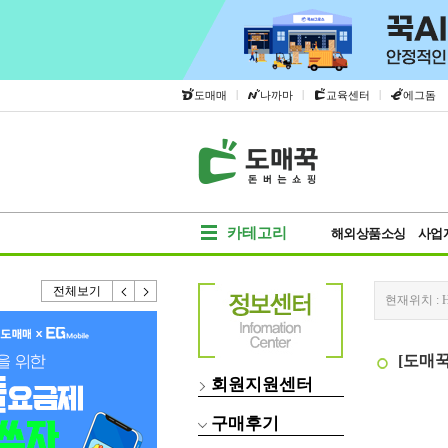
|
|
|
도매매
나까마
교육센터
에그돔
카테고리
해외상품소싱
사업
전체보기
현재위치 :
[도매
회원지원센터
구매후기