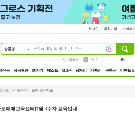
로그인
회원가입
마이페
상품명
10
1
2
5
6
7
8
9
파우치
케이스
벨트
실리콘
양말
모자
양산
여성패션
395
555
12
12
1
1
5
3
3
생수
인기검색어
454
4
등산
152
자전용
묶음배송
최저가
베스트
MD관
땡처리
기획전
판촉관
이벤트&
HOME
>
정보센터
>
도매꾹가이드
꾹도매매교육센터]7월 3주차 교육안내