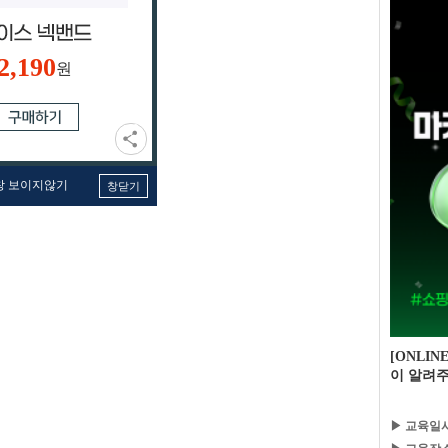
2,190
원
창 보이지않기
창닫기
[ONLIN
이 알려주
▶ 교육일시