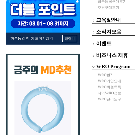
최근등록구매후기
추천구매후기
교육&안내
소식지모음
하루동안 이 창 보이지않기
창닫기
이벤트
비즈니스 제휴
VeRO Program
VeRO란?
VeRO가입안내
VeRO회원목록
나의VeRO정보
VeRO관리도구