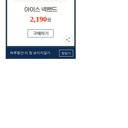
2,190
원
하루동안 이 창 보이지않기
창닫기