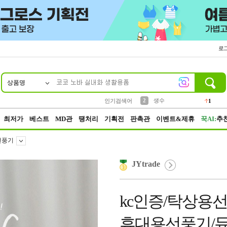
로
상품명
10
1
4
5
6
7
8
9
벨트
파우치
등산
실리콘
양말
여성패션
장갑
led
4
3
1
2
4
1
2
생수
인기검색어
1
3
케이스
1
최저가
베스트
MD관
땡처리
기획전
판촉관
이벤트&제휴
꾹AI:
추
선풍기
JYtrade
kc인증/탁상용선
휴대용선풍기/