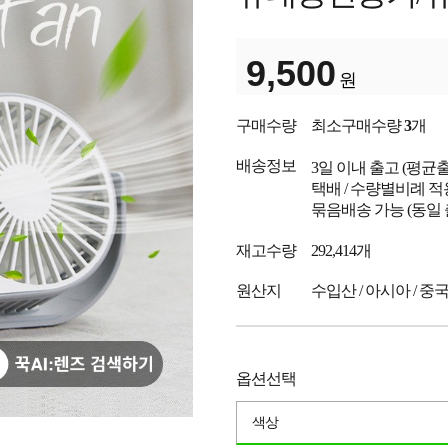
9,500
원
구매수량
최소구매수량
3
개
배송정보
3일 이내 출고
(평균
택배 / 수량별비례 적
묶음배송 가능 (동일
재고수량
292,414개
원산지
수입산 / 아시아 / 중
옵션선택
색상