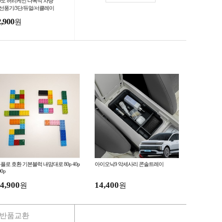
60도 허리케인 다목적 차량
 선풍기/3단/듀얼/서큘레이
2,900
원
플로 호환 기본블럭 내맘대로 80p 40p
아이오닉9 악세사리 콘솔트레이
00p
4,900
14,400
원
원
반품교환