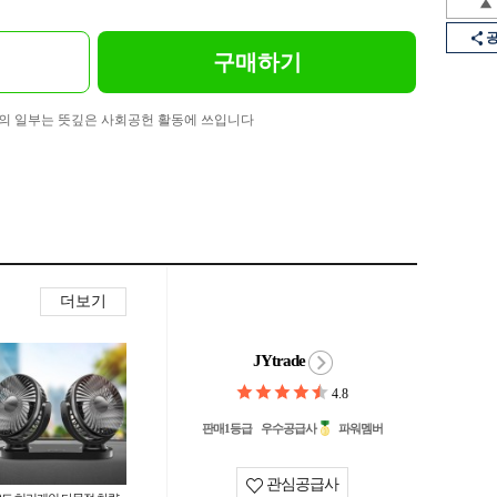
구매하기
의 일부는 뜻깊은 사회공헌 활동에 쓰입니다
더보기
JYtrade
4.8
판매1등급
우수공급사
파워멤버
관심공급사