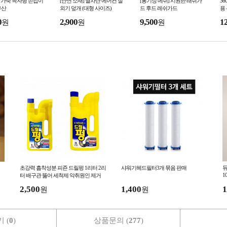
K 가죽 곡자형 손잡이
[난연 소재] 열차단 에어컨 실
[통기성 메쉬] 시원한 래쉬가
3
우산
외기 덮개 (대형 사이즈)
드 후드 레쉬가드
용
터
0
2,900
9,500
1
원
원
원
초강력 흡착성분 피죤 드릴펑 1리터 2리
샤워기헤드필터3개 묶음 판매
듀
1
터 배구관 뚫어 세척제 악취원인 제거
부식방지제 파이프보호
2,500
1,400
1
원
원
 (
0
)
상품문의 (
277
)