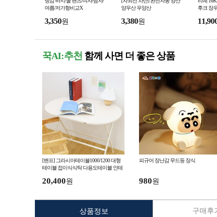
냉감 바지/쿨 팬츠/여자/남자/
[자외선 차단] 완전자동 양산
리예 16
여름/저가형비교X
양우산 우양산
후크 장
3,350
3,380
11,90
원
원
꾹AI:추천
함께 사면 더 좋은 상품
[밴프] 그라시아테이블1000/1200 대형
피규어 장난감 무드등 장식
테이블 접이식식탁 다용도테이블 인테
리어 테이블 거실 주방 접이식테
20,400
980
원
원
구매후기
상품정보