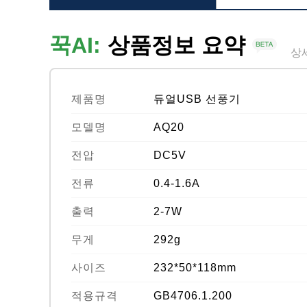
꾹AI:
상품정보 요약
상
제품명
듀얼USB 선풍기
모델명
AQ20
전압
DC5V
전류
0.4-1.6A
출력
2-7W
무게
292g
사이즈
232*50*118mm
적용규격
GB4706.1.200