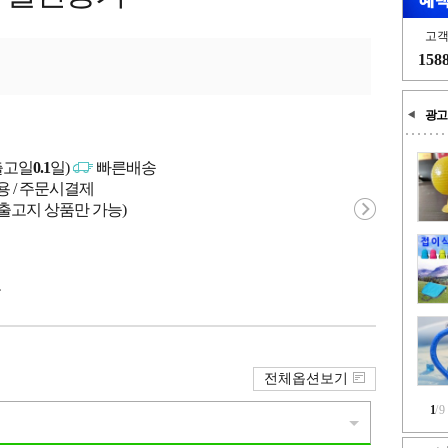
고
158
광고
출고일
0.1
일)
빠른배송
용 / 주문시결제
 출고지 상품만 가능)
국
전체옵션보기
1
/
9