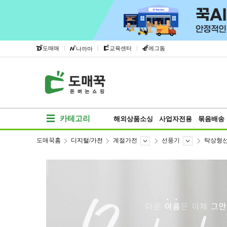
|
|
|
도매매
교육센터
에그돔
나까마
카테고리
해외상품소싱
사업자전용
묶음배송
도매꾹홈
디지털/가전
계절가전
선풍기
탁상형
베스트