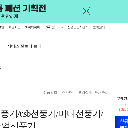
그인
회원가입
마이페이지
장바구니
상품공급사센터
고객센터
서비스 한눈에 보기
천
상품번호 : 8758045
랭킹점수 :
16,500
점
구매완
이
2,313
풍기/usb선풍기/미니선풍기/
지
2,326
듀얼선풍기