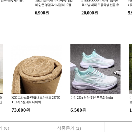
 민속 전통 제기놀이
에브리굿 국산 무지 중목 데일
EVERYGOOD 학생용 대용량
에
리 얇은 양말 3가지컬러 10켤
책가방 백팩 초등학생 선물 추
캐
레 1세트
천
6,900
20,000
5,
원
원
오
KCC 그라스울 단열재 크린매트 25T 50
여성 230g 경량 우븐 운동화 3color
다
인
T 그라스울매트 네이처
숯
73,000
6,500
1
원
원
 (
0
)
상품문의 (
2
)