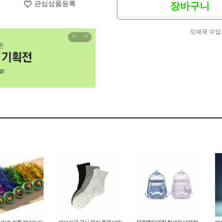
관심상품등록
장바구니
도매꾹 수입
<
>