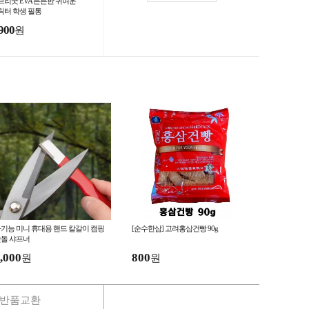
브리굿 EVA 튼튼한 귀여운
릭터 학생 필통
900
원
기능 미니 휴대용 핸드 칼갈이 캠핑
[순수한삼] 고려홍삼건빵 90g
돌 샤프너
,000
800
원
원
반품교환