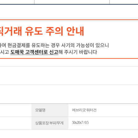
모델명
에브리굿 워터건
50x20x7 / 0.5
상품포장 부피/무게