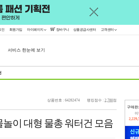
그인
회원가입
마이페이지
장바구니
상품공급사센터
고객센터
서비스 한눈에 보기
천
상품번호 : 64282474
랭킹점수 :
2,780
점
구매완
이
2,229
물놀이 대형 물총 워터건 모음
지
2,326