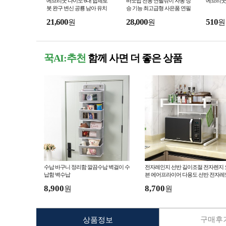
에브리굿 다이노 6대 합체로
바오밥 전동 연필깎이 자동 상
에브리굿
봇 완구 변신 공룡 남아 유치
승 기능 최고급형 사은품 연필
원 초등학생 어린이날 선물
5본증정
21,600
28,000
510
원
원
원
꾹AI:추천
함께 사면 더 좋은 상품
수납 바구니 정리함 깔끔수납 벽걸이 수
전자레인지 선반 길이조절 전자렌지 
납함 벽수납
븐 에어프라이어 다용도 선반 전자레
지랙 오븐 선반
8,900
8,700
원
원
구매후기
상품정보