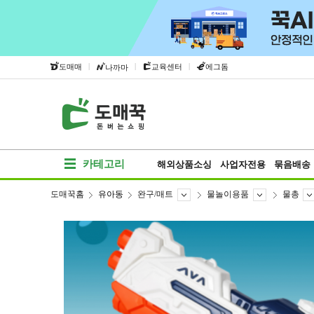
|
|
|
도매매
교육센터
에그돔
나까마
카테고리
해외상품소싱
사업자전용
묶음배송
도매꾹홈
유아동
완구/매트
물놀이용품
물총