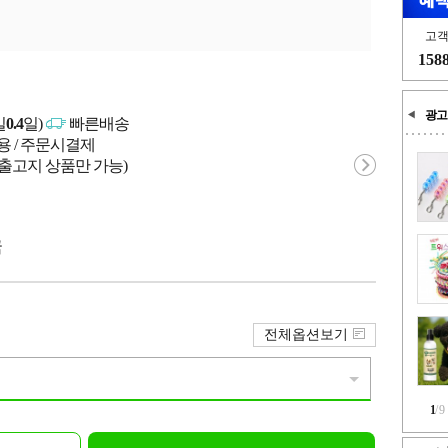
고
158
광고
일
0.4
일)
빠른배송
용 / 주문시결제
 출고지 상품만 가능)
국
전체옵션보기
1
/
9