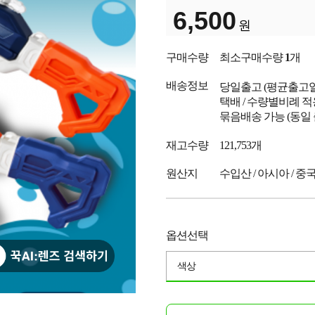
6,500
원
구매수량
최소구매수량
1
개
배송정보
당일출고
(평균출고
택배 / 수량별비례 적
묶음배송 가능 (동일
재고수량
121,753개
원산지
수입산 / 아시아 / 중
옵션선택
색상