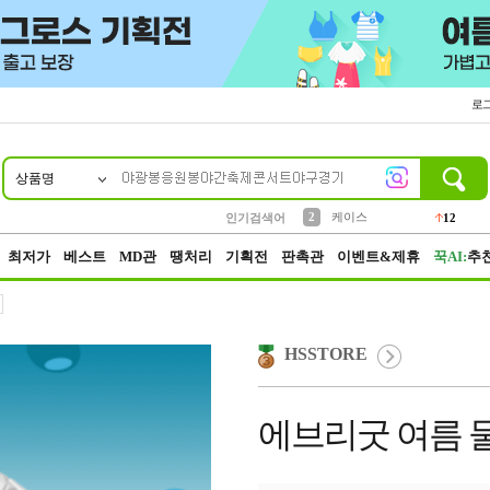
로
상품명
10
1
4
5
6
7
8
9
파우치
등산
벨트
실리콘
양말
모자
양산
여성패션
152
395
555
12
1
1
5
3
2
케이스
인기검색어
12
3
생수
454
최저가
베스트
MD관
땡처리
기획전
판촉관
이벤트&제휴
꾹AI:
추
HSSTORE
에브리굿 여름 