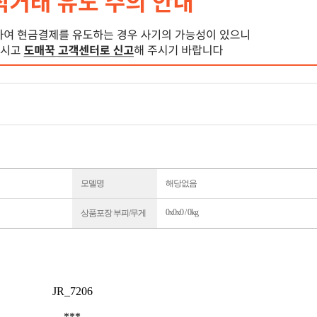
모델명
해당없음
0x0x0 / 0kg
상품포장 부피/무게
JR_7206
***