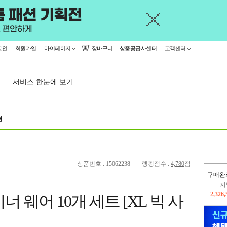
그인
회원가입
마이페이지
장바구니
상품공급사센터
고객센터
서비스 한눈에 보기
천
상품번호 : 15062238
랭킹점수 :
4,780
점
구매완
이
2,300
 웨어 10개 세트 [XL 빅 사
지
2,326