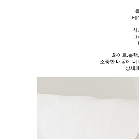
베
사
그
화이트,블랙
소중한 내몸에 너무
상세페