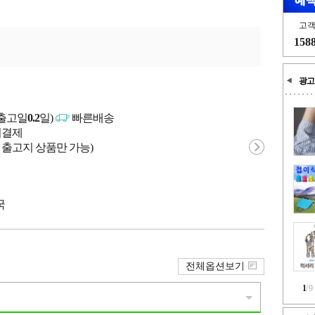
고
158
광고
출고일
0.2
일)
빠른배송
문시결제
 출고지 상품만 가능)
국
전체옵션보기
1
/
9