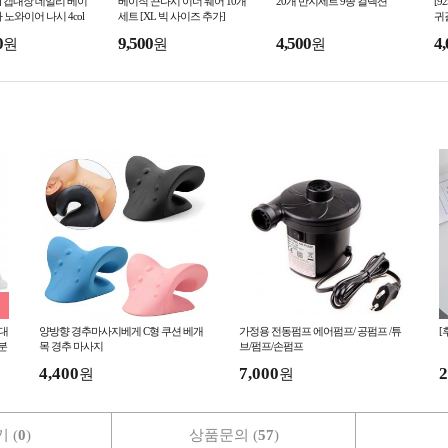
] 캡내장 데일리 베이
베이직 끈나시 이너 웨어 10개
20개 반지세트 9종 컬렉션
[9
 노와이어 나시 4col
세트 [XL 빅 사이즈 추가]
귀
0
9,500
4,500
4,
원
원
원
대
양방향 경추마사지베게 C형 쿠션 베개
가정용 전동펌프 에어펌프/ 공펌프 /튜
[
분
목 경추 마사지
브/펌프/손펌프
4,400
7,000
2
원
원
 (
0
)
상품문의 (
57
)