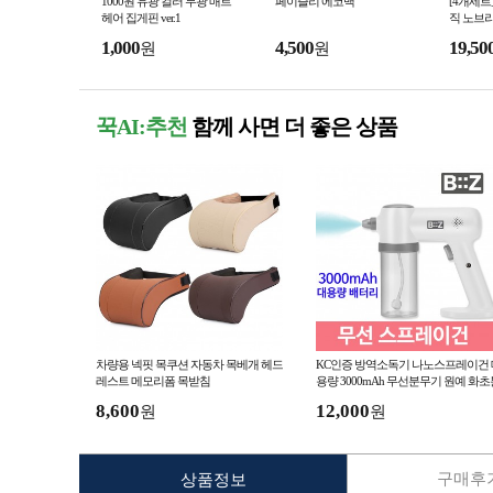
1000원 유광 컬러 무광 매트
페이즐리 에코백
[4개세트
헤어 집게핀 ver.1
직 노브라
or
1,000
4,500
19,50
원
원
꾹AI:추천
함께 사면 더 좋은 상품
차량용 넥핏 목쿠션 자동차 목베개 헤드
KC인증 방역소독기 나노스프레이건 
레스트 메모리폼 목받침
용량 3000mAh 무선분무기 원예 화초
무기 업소매장용
8,600
12,000
원
원
구매후기
상품정보