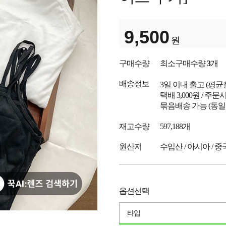
9,500
원
구매수량
최소구매수량
3
개
배송정보
3일 이내 출고
(평균
택배 3,000원 / 주
묶음배송 가능 (동일
재고수량
597,188개
원산지
수입산 / 아시아 / 중
옵션선택
타입