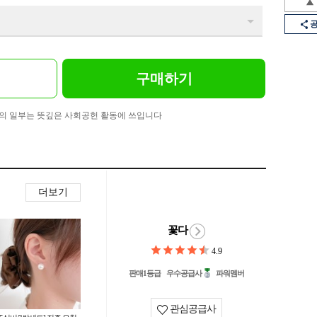
구매하기
의 일부는 뜻깊은 사회공헌 활동에 쓰입니다
더보기
꽃다
4.9
판매1등급
우수공급사
파워멤버
관심공급사