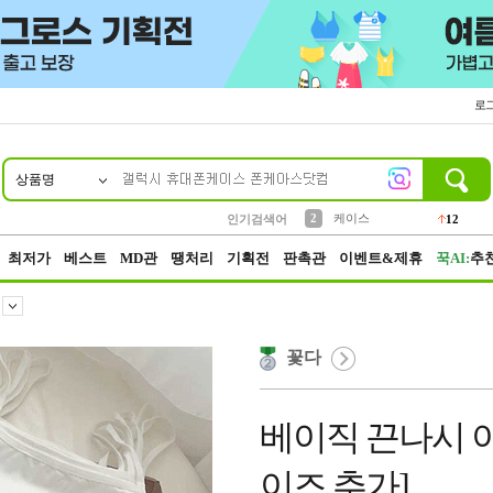
로
상품명
10
1
4
5
6
7
8
9
파우치
등산
벨트
실리콘
양말
모자
양산
여성패션
152
395
555
12
1
1
5
3
2
케이스
인기검색어
12
3
생수
454
최저가
베스트
MD관
땡처리
기획전
판촉관
이벤트&제휴
꾹AI:
추
꽃다
베이직 끈나시 이너
이즈 추가]