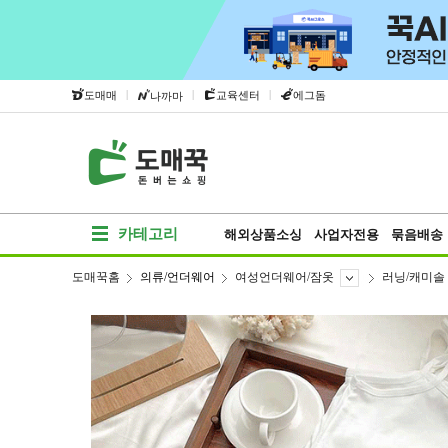
|
|
|
도매매
교육센터
에그돔
나까마
카테고리
해외상품소싱
사업자전용
묶음배송
도매꾹홈
의류/언더웨어
여성언더웨어/잠옷
러닝/캐미솔