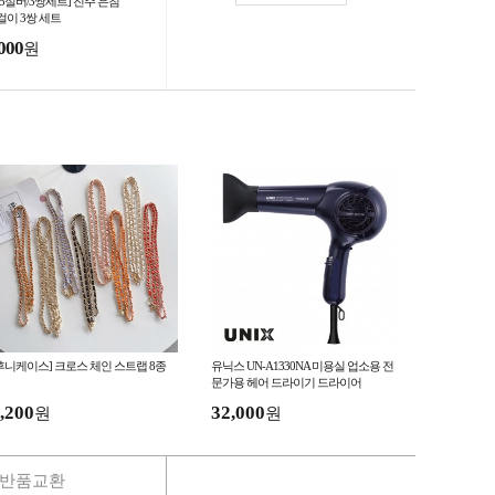
25실버/3쌍세트] 진주 은침
걸이 3쌍 세트
000
원
후니케이스] 크로스 체인 스트랩 8종
유닉스 UN-A1330NA 미용실 업소용 전
문가용 헤어 드라이기 드라이어
,200
32,000
원
원
반품교환